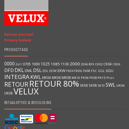
Retour portaal
Privacy beleid
PRODUCTTAGS
0000
2000
1025
1000
1085
0705
1100
CK04
BFX
CK02
2in1
2066
CK06
DKL
DFD
DSL
DML
EKW
GGU
EDW
FK06
FK08
FSC
GGL
EDL
FK04
INTEGRA
KWL
MK04
MK06
MK08
MK10
PK06
PK08
PK10
Pro+
RETOUR 80%
RETOUR
SWL
SK06
SK08
SK10
UK04
VELUX
UK08
BETAALOPTIES & BEVEILIGING