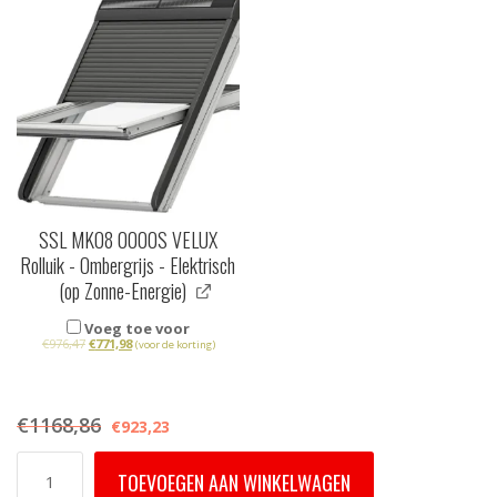
SSL MK08 0000S VELUX
Rolluik - Ombergrijs - Elektrisch
(op Zonne-Energie)
Voeg toe voor
€
976,47
€
771,98
(voor de korting)
€
1168,86
€
923,23
GPU
TOEVOEGEN AAN WINKELWAGEN
MK08