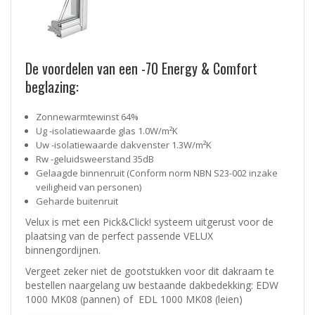
De voordelen van een -70 Energy & Comfort
beglazing:
Zonnewarmtewinst 64%
Ug -isolatiewaarde glas 1.0W/m²K
Uw -isolatiewaarde dakvenster 1.3W/m²K
Rw -geluidsweerstand 35dB
Gelaagde binnenruit (Conform norm NBN S23-002 inzake
veiligheid van personen)
Geharde buitenruit
Velux is met een Pick&Click! systeem uitgerust voor de
plaatsing van de perfect passende VELUX
binnengordijnen.
Vergeet zeker niet de
gootstukken voor dit dakraam
te
bestellen naargelang uw bestaande dakbedekking:
EDW
1000 MK08 (pannen)
of
EDL 1000 MK08 (leien)