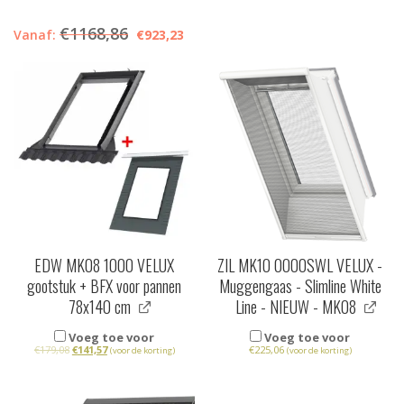
€
1168,86
Vanaf:
€
923,23
EDW MK08 1000 VELUX
ZIL MK10 0000SWL VELUX -
gootstuk + BFX voor pannen
Muggengaas - Slimline White
78x140 cm
Line - NIEUW - MK08
Voeg toe voor
Voeg toe voor
€
179,08
€
141,57
€
225,06
(voor de korting)
(voor de korting)