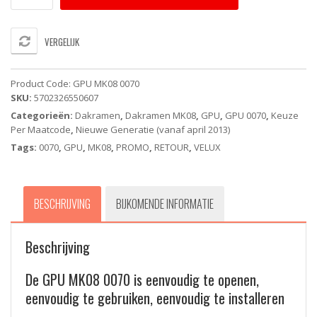
0070
Energy
&
VERGELIJK
Comfort
-
VELUX
Product Code:
GPU MK08 0070
uitzetbaar
SKU:
5702326550607
dakvenster
Categorieën:
Dakramen
,
Dakramen MK08
,
GPU
,
GPU 0070
,
Keuze
-
Per Maatcode
,
Nieuwe Generatie (vanaf april 2013)
Handbediend
(78X140cm)
Tags:
0070
,
GPU
,
MK08
,
PROMO
,
RETOUR
,
VELUX
aantal
BESCHRIJVING
BIJKOMENDE INFORMATIE
Beschrijving
De GPU MK08 0070 is eenvoudig te openen,
eenvoudig te gebruiken, eenvoudig te installeren