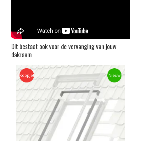
Dit bestaat ook voor de vervanging van jouw
dakraam
Koopje!
Koopje
Nieuw