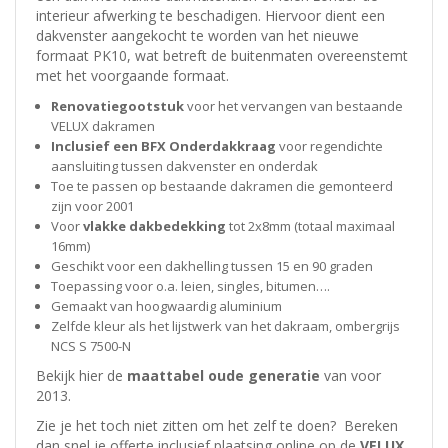
interieur afwerking te beschadigen. Hiervoor dient een
dakvenster aangekocht te worden van het nieuwe
formaat PK10, wat betreft de buitenmaten overeenstemt
met het voorgaande formaat.
Renovatiegootstuk
voor het vervangen van bestaande
VELUX dakramen
Inclusief een BFX Onderdakkraag
voor regendichte
aansluiting tussen dakvenster en onderdak
Toe te passen op bestaande dakramen die gemonteerd
zijn voor 2001
Voor
vlakke dakbedekking
tot 2x8mm (totaal maximaal
16mm)
Geschikt voor een dakhelling tussen 15 en 90 graden
Toepassing voor o.a. leien, singles, bitumen….
Gemaakt van hoogwaardig aluminium
Zelfde kleur als het lijstwerk van het dakraam, ombergrijs
NCS S 7500-N
Bekijk hier de
maattabel oude generatie
van voor
2013.
Zie je het toch niet zitten om het zelf te doen? Bereken
dan snel je offerte inclusief plaatsing online op de
VELUX