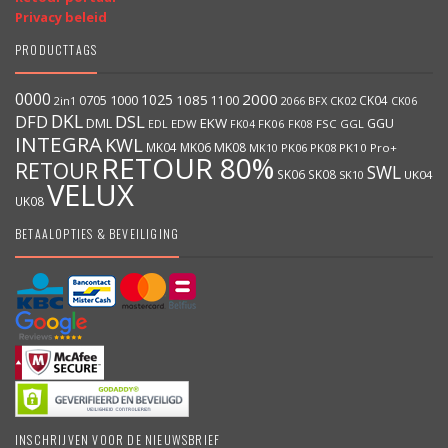
Privacy beleid
PRODUCTTAGS
0000
2000
1025
1000
1085
0705
1100
CK04
BFX
CK02
2in1
2066
CK06
DKL
DFD
DSL
DML
EKW
GGU
EDW
FK06
FK08
FSC
GGL
EDL
FK04
INTEGRA
KWL
MK04
MK06
MK08
MK10
PK06
PK08
PK10
Pro+
RETOUR 80%
RETOUR
SWL
SK06
SK08
SK10
UK04
VELUX
UK08
BETAALOPTIES & BEVEILIGING
INSCHRIJVEN VOOR DE NIEUWSBRIEF