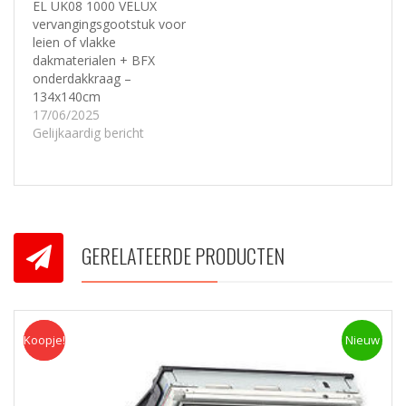
EL UK08 1000 VELUX
vervangingsgootstuk voor
leien of vlakke
dakmaterialen + BFX
onderdakkraag –
134x140cm
17/06/2025
Gelijkaardig bericht
GERELATEERDE PRODUCTEN
Koopje!
Koopje
Nieuw