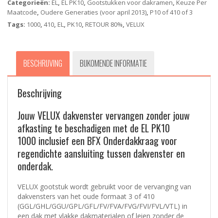
Categorieën:
EL
,
EL PK10
,
Gootstukken voor dakramen
,
Keuze Per
+
Maatcode
,
Oudere Generaties (voor april 2013)
,
P10 of 410 of 3
BFX
onderdakkraag
Tags:
1000
,
410
,
EL
,
PK10
,
RETOUR 80%
,
VELUX
-
94x160cm
aantal
BESCHRIJVING
BIJKOMENDE INFORMATIE
Beschrijving
Jouw VELUX dakvenster vervangen zonder jouw
afkasting te beschadigen met de EL PK10
1000 inclusief een BFX Onderdakkraag voor
regendichte aansluiting tussen dakvenster en
onderdak.
VELUX gootstuk wordt gebruikt voor de vervanging van
dakvensters van het oude formaat 3 of 410
(GGL/GHL/GGU/GPL/GFL/FV/FVA/FVG/FVI/FVL/VTL) in
een dak met vlakke dakmaterialen of leien zonder de