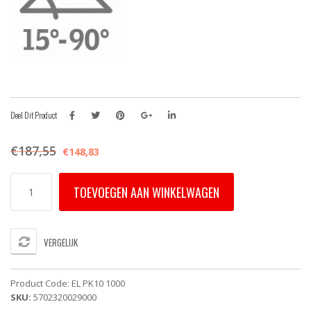
Deel Dit Product
€
187,55
€
148,83
EL
TOEVOEGEN AAN WINKELWAGEN
PK10
1000
VELUX
vervangingsgootstuk
VERGELIJK
voor
leien
of
Product Code:
EL PK10 1000
vlakke
SKU:
5702320029000
dakmaterialen