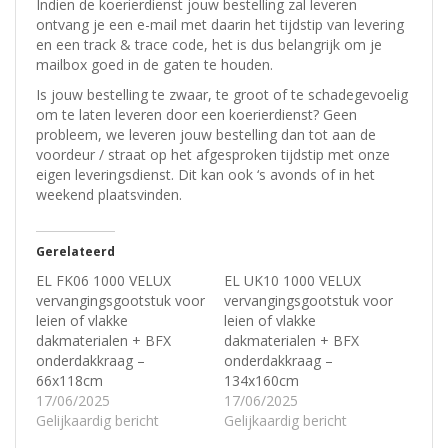
Indien de koerierdienst jouw bestelling zal leveren
ontvang je een e-mail met daarin het tijdstip van levering
en een track & trace code, het is dus belangrijk om je
mailbox goed in de gaten te houden.
Is jouw bestelling te zwaar, te groot of te schadegevoelig
om te laten leveren door een koerierdienst? Geen
probleem, w
e leveren jouw bestelling dan tot aan de
voordeur / straat op het afgesproken tijdstip met onze
eigen leveringsdienst.
Dit kan ook ‘s avonds of in het
weekend plaatsvinden.
Gerelateerd
EL FK06 1000 VELUX
EL UK10 1000 VELUX
vervangingsgootstuk voor
vervangingsgootstuk voor
leien of vlakke
leien of vlakke
dakmaterialen + BFX
dakmaterialen + BFX
onderdakkraag –
onderdakkraag –
66x118cm
134x160cm
17/06/2025
17/06/2025
Gelijkaardig bericht
Gelijkaardig bericht