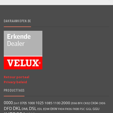
DAKRAAMKOPEN.BE
Retour portaal
Privacy beleid
PRODUCTTAGS
0000
2000
1025
1000
1085
0705
1100
CK04
BFX
CK02
2in1
2066
CK06
DKL
DFD
DSL
DML
EKW
GGU
EDW
FK06
FK08
FSC
GGL
EDL
FK04