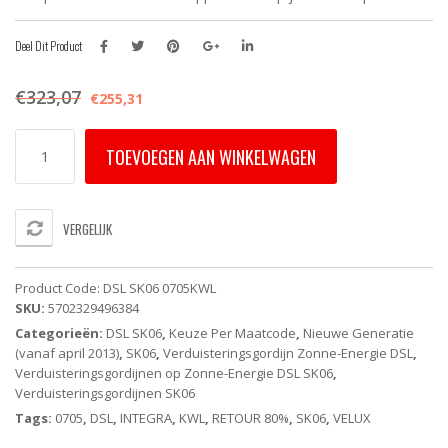
Deel Dit Product
€
323,07
€
255,31
DSL
TOEVOEGEN AAN WINKELWAGEN
SK06
0705KWL
VELUX
INTEGRA
VERGELIJK
Elektrisch
Verduisterend
Rolgordijn
Product Code:
DSL SK06 0705KWL
-
SKU:
5702329496384
Grijs
Categorieën:
DSL SK06
,
Keuze Per Maatcode
,
Nieuwe Generatie
(Op
(vanaf april 2013)
,
SK06
,
Verduisteringsgordijn Zonne-Energie DSL
,
Zonne-
Verduisteringsgordijnen op Zonne-Energie DSL SK06
,
Energie)
Verduisteringsgordijnen SK06
-
White
Tags:
0705
,
DSL
,
INTEGRA
,
KWL
,
RETOUR 80%
,
SK06
,
VELUX
Line