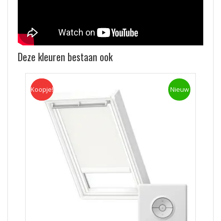
Deze kleuren bestaan ook
Koopje!
Koopje
Nieuw