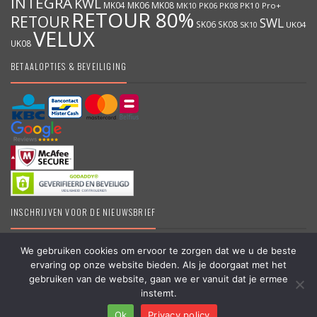
INTEGRA
KWL
MK04
MK06
MK08
MK10
PK06
PK08
PK10
Pro+
RETOUR 80%
RETOUR
SWL
SK06
SK08
SK10
UK04
VELUX
UK08
BETAALOPTIES & BEVEILIGING
INSCHRIJVEN VOOR DE NIEUWSBRIEF
We gebruiken cookies om ervoor te zorgen dat we u de beste
ervaring op onze website bieden. Als je doorgaat met het
DakraamKopen.be – Erkend VELUX dealer – Grootste online VELUX
gebruiken van de website, gaan we er vanuit dat je ermee
shop in België – Originele VELUX producten – Dakramen &
instemt.
Vragen?
Toebehoren – #koopbelgisch
Ok
Privacy policy
Copyright © 2006 – 2025 | Partner van
APEX-Groep