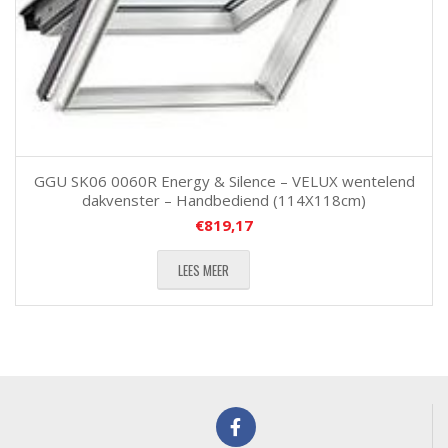
GGU SK06 0060R Energy & Silence – VELUX wentelend
dakvenster – Handbediend (114X118cm)
€
819,17
LEES MEER