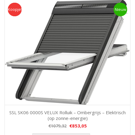
Koopje!
Koopje
Nieuw
SSL SK06 0000S VELUX Rolluik – Ombergrijs – Elektrisch
(op zonne-energie)
€
853,05
€
1079,32