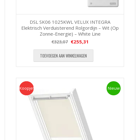
DSL SK06 1025KWL VELUX INTEGRA
Elektrisch Verduisterend Rolgordijn – Wit (Op
Zonne-Energie) – White Line
€
255,31
€
323,07
TOEVOEGEN AAN WINKELWAGEN
Koopje!
Koopje
Nieuw