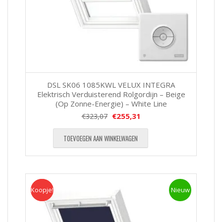
DSL SK06 1085KWL VELUX INTEGRA
Elektrisch Verduisterend Rolgordijn – Beige
(Op Zonne-Energie) – White Line
€
255,31
€
323,07
TOEVOEGEN AAN WINKELWAGEN
Koopje!
Koopje
Nieuw