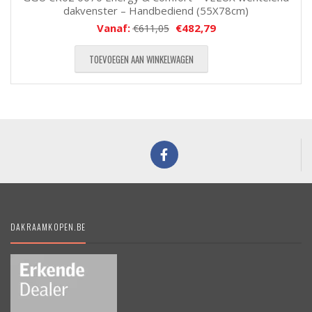
dakvenster – Handbediend (55X78cm)
Vanaf:
€
482,79
€
611,05
TOEVOEGEN AAN WINKELWAGEN
DAKRAAMKOPEN.BE