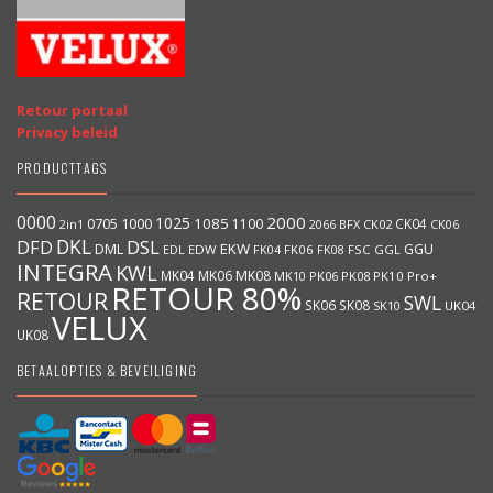
Retour portaal
Privacy beleid
PRODUCTTAGS
0000
2000
1025
1000
1085
0705
1100
CK04
BFX
CK02
2in1
2066
CK06
DKL
DFD
DSL
DML
EKW
GGU
EDW
FK06
FK08
FSC
GGL
EDL
FK04
INTEGRA
KWL
MK04
MK06
MK08
MK10
PK06
PK08
PK10
Pro+
RETOUR 80%
RETOUR
SWL
SK06
SK08
SK10
UK04
VELUX
UK08
BETAALOPTIES & BEVEILIGING