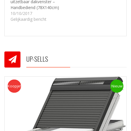
uitzetbaar dakvenster –
Handbediend (78X140cm)
10/10/2017
Gelijkaardig bericht
UP-SELLS
Koopje!
Koopje
Nieuw