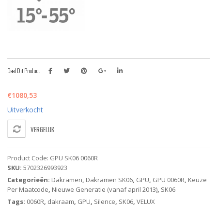
Deel Dit Product
€
1080,53
Uitverkocht
VERGELIJK
Product Code:
GPU SK06 0060R
SKU:
5702326993923
Categorieën:
Dakramen
,
Dakramen SK06
,
GPU
,
GPU 0060R
,
Keuze
Per Maatcode
,
Nieuwe Generatie (vanaf april 2013)
,
SK06
Tags:
0060R
,
dakraam
,
GPU
,
Silence
,
SK06
,
VELUX