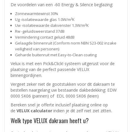
De voordelen van een -60 Energy & Silence beglazing:
Zonnewarmtewinst 30%
Ug -isolatiewaarde glas 1.0W/m²K
Uw -isolatiewaarde dakvenster 1.3W/m²K
Rw -geluidsweerstand 37dB
Vermindering contact geluid 48dB
Gelaagde binnenruit (Conform norm NBN S23-002 inzake
veiligheid van personen)
Geharde buitenruit met Easy-to-Clean coating
Velux is met een Pick&Click! systeem uitgerust voor de
plaatsing van de perfect passende VELUX
binnengordijnen.
Vergeet zeker niet de
gootstukken voor dit dakraam
te
bestellen naargelang uw bestaande dakbedekking: EDW
0000 SK06 (pannen) of EDL 0000 SK06 (leien)
Bereken snel je offerte inclusief plaatsing online op
de
VELUX calculator
indien je dit zelf niet ziet zitten.
Welk type VELUX dakraam heeft u?