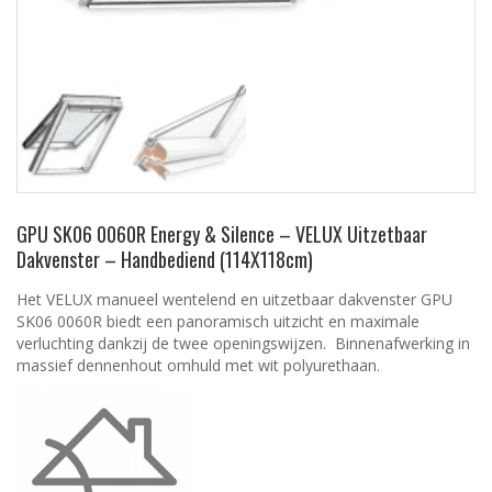
GPU SK06 0060R Energy & Silence – VELUX Uitzetbaar
Dakvenster – Handbediend (114X118cm)
Het VELUX manueel wentelend en uitzetbaar dakvenster GPU
SK06 0060R biedt een panoramisch uitzicht en maximale
verluchting dankzij de twee openingswijzen. Binnenafwerking in
massief dennenhout omhuld met wit polyurethaan.