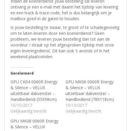
Indien de koerierdienst jouw bestelling zal leveren
ontvang je een e-mail met daarin het tijdstip van levering
en een track & trace code, het is dus belangrijk om je
mailbox goed in de gaten te houden.
Is jouw bestelling te zwaar, te groot of te schadegevoelig
om te laten leveren door een koerierdienst? Geen
probleem, w
e leveren jouw bestelling dan tot aan de
voordeur / straat op het afgesproken tijdstip met onze
eigen leveringsdienst.
Dit kan ook ‘s avonds of in het
weekend plaatsvinden.
Gerelateerd
GPU CK04 0060R Energy
GPU MK06 0060R Energy
& Silence – VELUX
& Silence – VELUX
uitzetbaar dakvenster –
uitzetbaar dakvenster –
Handbediend (55X98cm)
Handbediend (78X118cm)
10/10/2017
10/10/2017
Gelijkaardig bericht
Gelijkaardig bericht
GPU MK08 0060R Energy
& Silence – VELUX