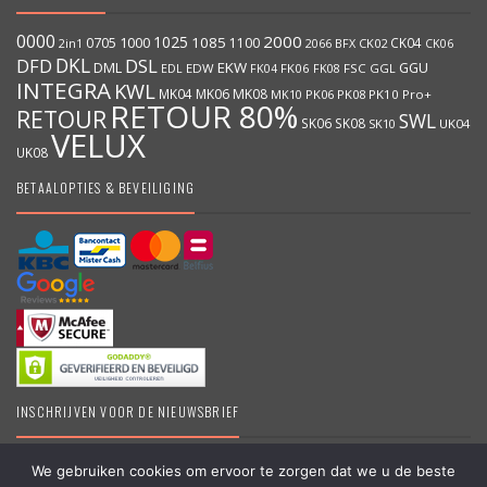
0000
2000
1025
1000
1085
0705
1100
CK04
BFX
CK02
2in1
2066
CK06
DKL
DFD
DSL
DML
EKW
GGU
EDW
FK06
FK08
FSC
GGL
EDL
FK04
INTEGRA
KWL
MK04
MK06
MK08
MK10
PK06
PK08
PK10
Pro+
RETOUR 80%
RETOUR
SWL
SK06
SK08
SK10
UK04
VELUX
UK08
BETAALOPTIES & BEVEILIGING
INSCHRIJVEN VOOR DE NIEUWSBRIEF
We gebruiken cookies om ervoor te zorgen dat we u de beste