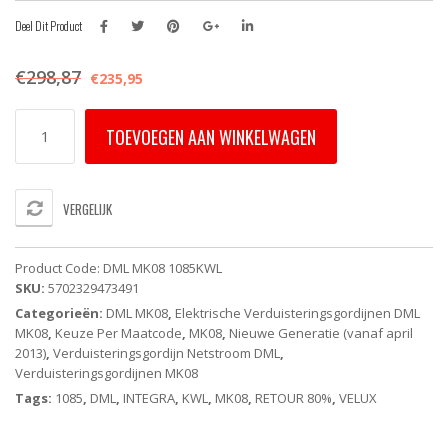
Deel Dit Product
€
298,87
€
235,95
DML
TOEVOEGEN AAN WINKELWAGEN
MK08
1085KWL
VELUX
INTEGRA
VERGELIJK
Elektrisch
Verduisterend
Rolgordijn
Product Code:
DML MK08 1085KWL
-
SKU:
5702329473491
Beige
Categorieën:
DML MK08
,
Elektrische Verduisteringsgordijnen DML
(Op
MK08
,
Keuze Per Maatcode
,
MK08
,
Nieuwe Generatie (vanaf april
Netstroom)
2013)
,
Verduisteringsgordijn Netstroom DML
,
-
Verduisteringsgordijnen MK08
White
Line
Tags:
1085
,
DML
,
INTEGRA
,
KWL
,
MK08
,
RETOUR 80%
,
VELUX
aantal