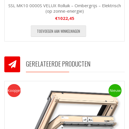
SSL MK10 0000S VELUX Rolluik – Ombergrijs – Elektrisch
(op zonne-energie)
€
1022,45
TOEVOEGEN AAN WINKELWAGEN
GERELATEERDE PRODUCTEN
Koopje!
Koopje
Nieuw