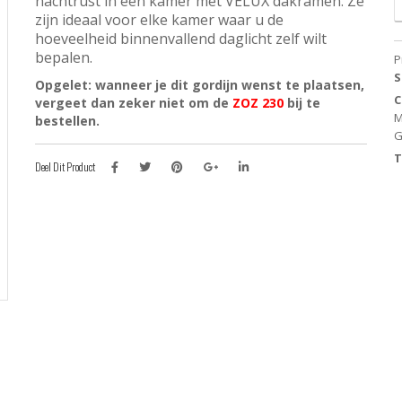
nachtrust in een kamer met VELUX dakramen. Ze
V
zijn ideaal voor elke kamer waar u de
r
hoeveelheid binnenvallend daglicht zelf wilt
-
bepalen.
P
B
S
Opgelet: wanneer je dit gordijn wenst te plaatsen,
-
C
vergeet dan zeker niet om de
ZOZ 230
bij te
H
M
bestellen.
-
G
O
G
T
Deel Dit Product
a