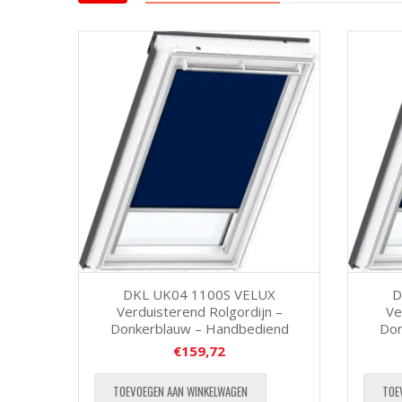
DKL UK04 1100S VELUX
D
Verduisterend Rolgordijn –
Ve
Donkerblauw – Handbediend
Don
€
159,72
TOEVOEGEN AAN WINKELWAGEN
TOE