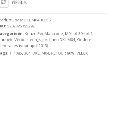
VERGELIJK
erduisterend
olgordijn
roduct Code:
DKL M04 1085S
eige
KU:
5702325155292
ategorieën:
Keuze Per Maatcode
,
M04 of 304 of 1
,
andbediend
anuele Verduisteringsgordijnen DKL M04
,
Oudere
eneraties (voor april 2013)
ude
eneratie
ags:
1
,
1085
,
304
,
DKL
,
M04
,
RETOUR 80%
,
VELUX
antal