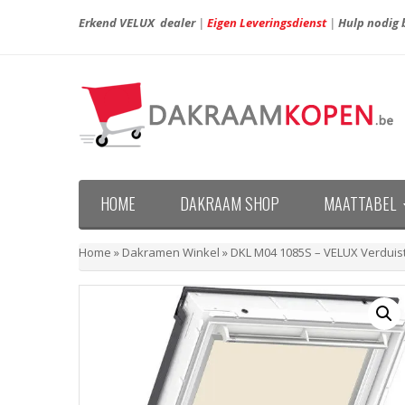
Erkend VELUX dealer
|
Eigen Leveringsdienst
|
Hulp nodig b
HOME
DAKRAAM SHOP
MAATTABEL
Maattabel VELUX nieuwe generatie (vanaf april 20
Maattabel VELUX oude generatie (voor april 2013)
Home
»
Dakramen Winkel
»
DKL M04 1085S – VELUX Verduis