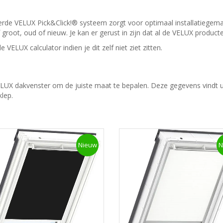
teerde VELUX Pick&Click!® systeem zorgt voor optimaal installatieg
root, oud of nieuw. Je kan er gerust in zijn dat al de VELUX product
 de
VELUX calculator
indien je dit zelf niet ziet zitten.
X dakvenster om de juiste maat te bepalen. Deze gegevens vindt u op
lep.
Nieuw
N