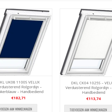
KL UK08 1100S VELUX
DKL CK04 1025S – VEL
rduisterend Rolgordijn –
Verduisterend Rolgordijn –
kerblauw – Handbediend
Handbediend
€
182,71
€
113,74
VOEGEN AAN WINKELWAGEN
TOEVOEGEN AAN WINKELWAGEN