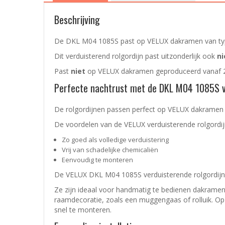
Beschrijving
De DKL M04 1085S past op VELUX dakramen van ty
Dit verduisterend rolgordijn past uitzonderlijk ook
ni
Past
niet
op VELUX dakramen geproduceerd vanaf 
Perfecte nachtrust met de DKL M04 1085S vo
De rolgordijnen passen perfect op VELUX dakramen en
De voordelen van de VELUX
verduisterende rolgordi
Zo goed als volledige verduistering
Vrij van schadelijke chemicaliën
Eenvoudig te monteren
De VELUX DKL M04 1085S verduisterende rolgordijnen
Ze zijn ideaal voor handmatig te bedienen dakramen
raamdecoratie, zoals een muggengaas of rolluik. Op de
snel te monteren.