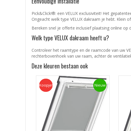
Eenvoudige installatie
Pick&Click!®: een VELUX exclusiviteit! Het gepaten
Ongeacht welk type VELUX dakraam je hebt. Klein of g
Bereken snel je offerte inclusief plaatsing online op
Welk type VELUX dakraam heeft u?
Controleer het raamtype en de raamcode van uw VELU
rechterbovenhoek van uw raam, achter de ventilatiek
Deze kleuren bestaan ook
Koopje!
Koopje
Nieuw