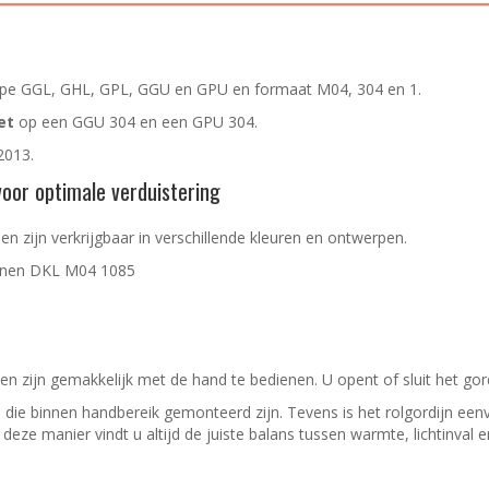
pe GGL, GHL, GPL, GGU en GPU en formaat M04, 304 en 1.
et
op een GGU 304 en een GPU 304.
2013.
or optimale verduistering
 zijn verkrijgbaar in verschillende kleuren en ontwerpen.
jnen
DKL M04 1085
 zijn gemakkelijk met de hand te bedienen. U opent of sluit het go
 die binnen handbereik gemonteerd zijn. Tevens is het rolgordijn e
ze manier vindt u altijd de juiste balans tussen warmte, lichtinval e