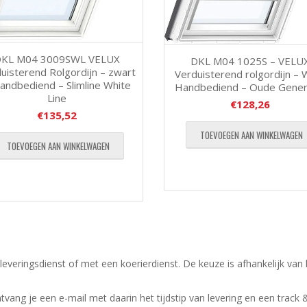
KL M04 3009SWL VELUX
DKL M04 1025S – VELU
uisterend Rolgordijn – zwart
Verduisterend rolgordijn – W
andbediend – Slimline White
Handbediend – Oude Gener
Line
€
128,26
€
135,52
TOEVOEGEN AAN WINKELWAGEN
TOEVOEGEN AAN WINKELWAGEN
leveringsdienst of met een koerierdienst.
De keuze is afhankelijk van
ntvang je een e-mail met daarin het tijdstip van levering en een track 