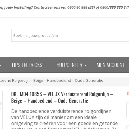
ij jouw bestelling? Contacteer ons via
0800 80 888
(BE) of
0800/880 880 8
(
TIPS EN TRICKS
HULPCENTER
MIJN ACCOUNT
13)
terend Rolgordijn – Beige – Handbediend – Oude Generatie
DKL M04 1085S – VELUX Verduisterend Rolgordijn –
€
Beige – Handbediend – Oude Generatie
D
De handbediende verduisterende rolgordijnen
M
1
van VELUX zijn dé manier om een ideale
-
omgeving te creëren voor een goede en gezonde
V