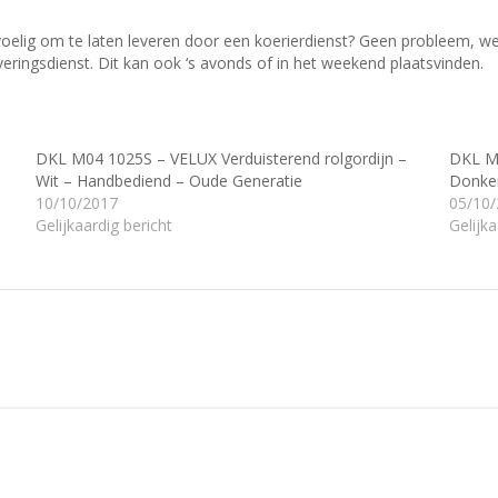
evoelig om te laten leveren door een koerierdienst? Geen probleem, w
veringsdienst.
Dit kan ook ‘s avonds of in het weekend plaatsvinden.
DKL M04 1025S – VELUX Verduisterend rolgordijn –
DKL M0
Wit – Handbediend – Oude Generatie
Donker
10/10/2017
05/10
Gelijkaardig bericht
Gelijka