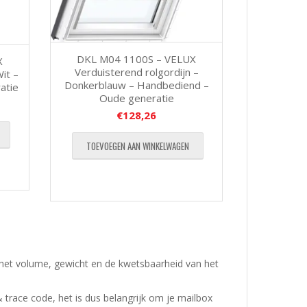
DKL M04 1100S – VELUX
X
Verduisterend rolgordijn –
it –
Donkerblauw – Handbediend –
atie
Oude generatie
€
128,26
TOEVOEGEN AAN WINKELWAGEN
 het volume, gewicht en de kwetsbaarheid van het
& trace code, het is dus belangrijk om je mailbox