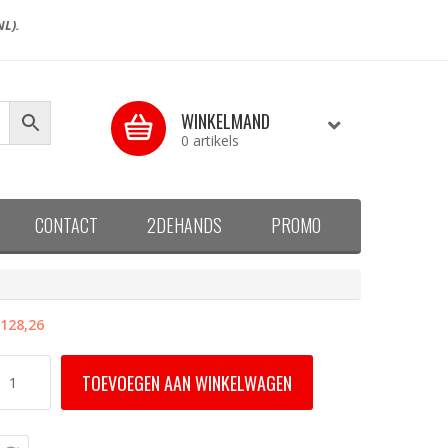
NL).
WINKELMAND
0 artikels
CONTACT
2DEHANDS
PROMO
128,26
KL
TOEVOEGEN AAN WINKELWAGEN
04
085S
ELUX