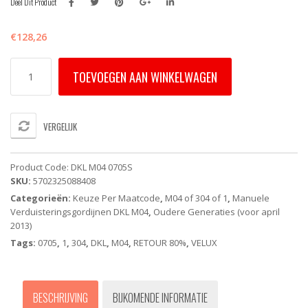
Deel Dit Product
€
128,26
DKL
TOEVOEGEN AAN WINKELWAGEN
M04
0705S
-
VELUX
VERGELIJK
Verduisterend
rolgordijn
-
Product Code:
DKL M04 0705S
Grijs
SKU:
5702325088408
-
Categorieën:
Keuze Per Maatcode
,
M04 of 304 of 1
,
Manuele
Handbediend
Verduisteringsgordijnen DKL M04
,
Oudere Generaties (voor april
-
2013)
Oude
Generatie
Tags:
0705
,
1
,
304
,
DKL
,
M04
,
RETOUR 80%
,
VELUX
aantal
BESCHRIJVING
BIJKOMENDE INFORMATIE