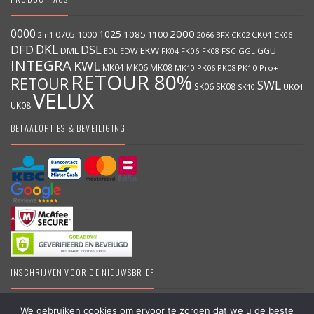
0000
2000
1025
1000
1085
0705
1100
CK04
BFX
CK02
2in1
2066
CK06
DKL
DFD
DSL
DML
EKW
GGU
EDW
FK06
FK08
FSC
GGL
EDL
FK04
INTEGRA
KWL
MK04
MK06
MK08
MK10
PK06
PK08
PK10
Pro+
RETOUR 80%
RETOUR
SWL
SK06
SK08
SK10
UK04
VELUX
UK08
BETAALOPTIES & BEVEILIGING
INSCHRIJVEN VOOR DE NIEUWSBRIEF
We gebruiken cookies om ervoor te zorgen dat we u de beste