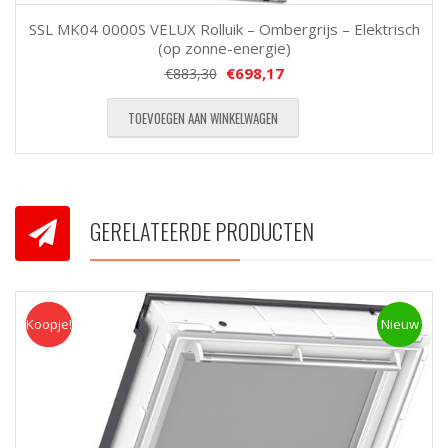
SSL MK04 0000S VELUX Rolluik – Ombergrijs – Elektrisch
(op zonne-energie)
€
698,17
€
883,30
TOEVOEGEN AAN WINKELWAGEN
GERELATEERDE PRODUCTEN
Koopje!
Koopje
Nieuw