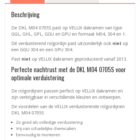
Beschrijving
De DKL M04 0705S past op VELUX dakramen van type
GGL, GHL, GPL, GGU en GPU en formaat M04, 304 en 1.
Dit verduisterend rolgordijn past uitzonderlijk ook
niet
op
een GGU 304 en een GPU 304.
Past
niet
op VELUX dakramen geproduceerd vanaf 2013.
Perfecte nachtrust met de DKL M04 0705S voor
optimale verduistering
De rolgordijnen passen perfect op VELUX dakramen en
zijn verkrijgbaar in verschillende kleuren en ontwerpen.
De voordelen van de VELUX
verduisterende rolgordijnen
DKL M04 0705S
Zo goed als volledige verduistering
Vrij van schadelijke chemicaliën
Eenvoudig te monteren