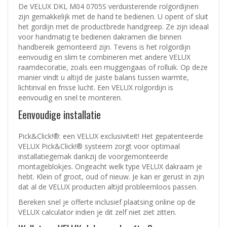
De VELUX DKL M04 0705S verduisterende rolgordijnen
zijn gemakkelijk met de hand te bedienen. U opent of sluit
het gordijn met de productbrede handgreep. Ze zijn ideaal
voor handmatig te bedienen dakramen die binnen
handbereik gemonteerd zijn. Tevens is het rolgordijn
eenvoudig en slim te combineren met andere VELUX
raamdecoratie, zoals een muggengaas of rolluik. Op deze
manier vindt u altijd de juiste balans tussen warmte,
lichtinval en frisse lucht. Een VELUX rolgordijn is
eenvoudig en snel te monteren.
Eenvoudige installatie
Pick&Click!®: een VELUX exclusiviteit! Het gepatenteerde
VELUX Pick&Click!® systeem zorgt voor optimaal
installatiegemak dankzij de voorgemonteerde
montageblokjes. Ongeacht welk type VELUX dakraam je
hebt. Klein of groot, oud of nieuw. Je kan er gerust in zijn
dat al de VELUX producten altijd probleemloos passen.
Bereken snel je offerte inclusief plaatsing online op de
VELUX calculator
indien je dit zelf niet ziet zitten.