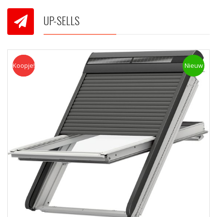
UP-SELLS
Koopje!
Koopje
Nieuw