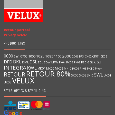
Retour portaal
Privacy beleid
PRODUCTTAGS
0000
2000
1025
1000
1085
0705
1100
CK04
BFX
CK02
2in1
2066
CK06
DKL
DFD
DSL
DML
EKW
GGU
EDW
FK06
FK08
FSC
GGL
EDL
FK04
INTEGRA
KWL
MK04
MK06
MK08
MK10
PK06
PK08
PK10
Pro+
RETOUR 80%
RETOUR
SWL
SK06
SK08
SK10
UK04
VELUX
UK08
BETAALOPTIES & BEVEILIGING