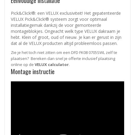
Eenvoudige installatie
Pick&Click!®: een VELUX exclusiviteit! Het gepatenteerde
VELUX Pick&Click!® systeem zorgt voor optimaal
installatiegemak dankzij de voor gemonteerde
montageblokjes. Ongeacht welk type VELUX dakraam je
hebt. Klein of groot, oud of nieuw. Je kan er gerust in zijn
dat al de VELUX producten altijd probleemloos passen.
Zie je het toch niet zitten om een DFD FK08 0705SWL zelf te
plaatsen? Bereken dan snel je offerte inclusief plaatsing
online op de
VELUX calculator
.
Montage instructie