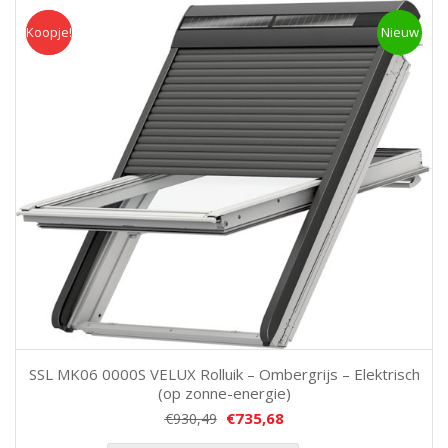
Koopje!
Koopje
Nieuw
SSL MK06 0000S VELUX Rolluik – Ombergrijs – Elektrisch
(op zonne-energie)
€
735,68
€
930,49