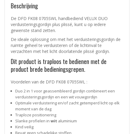
Beschrijving
De DFD FK08 0705SWL handbediend VELUX DUO
verduisteringsgordijn plus plissé, kunt u op iedere
gewenste stand zetten.
De ideale oplossing om met het verduisteringsgordijn de
ruimte geheel te verduisteren of de lichtinval te
verzachten met het licht doorlatende plissé gordijn.
Dit product is traploos te bedienen met de
product brede bedieningsgrepen.
Voordelen van de DFD FK08 0705SWL :
Duo 2 in 1 voor geassembleerd gordijn combineert een
verduisteringsgordijn en een wit vouwgordijn
Optimale verduistering en/of zacht getemperd licht op elk
moment van de dag
Traploze positionering
Slanke profielen in
wit
aluminium
Kind veilig
Bevat geen schadelijke stoffen