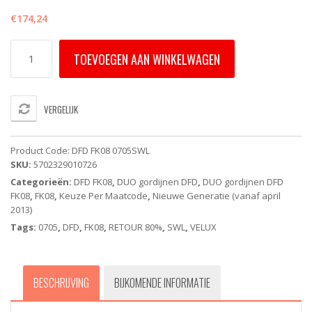
€
174,24
DFD
TOEVOEGEN AAN WINKELWAGEN
FK08
0705SWL
VELUX
DUO
VERGELIJK
gordijn
-
grijs
Product Code:
DFD FK08 0705SWL
-
SKU:
5702329010726
Whiteline
Categorieën:
DFD FK08
,
DUO gordijnen DFD
,
DUO gordijnen DFD
-
FK08
,
FK08
,
Keuze Per Maatcode
,
Nieuwe Generatie (vanaf april
handbediend
2013)
aantal
Tags:
0705
,
DFD
,
FK08
,
RETOUR 80%
,
SWL
,
VELUX
BESCHRIJVING
BIJKOMENDE INFORMATIE