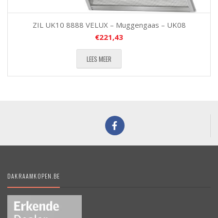
ZIL UK10 8888 VELUX – Muggengaas – UK08
€
221,43
LEES MEER
DAKRAAMKOPEN.BE