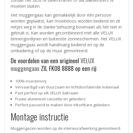
zonder het zicht te belemmeren of uw dakvensters te
moeten sluiten.
Het muggengaas kan gemakkelijk door één persoon
worden geplaatst, kan moeiteloos worden bediend en zit
netjes weg in de slanke behuizing bovenaan als het niet in
gebruik is. Kan worden gecombineerd met alle VELUX
binnengordijnen en buitenste zonneschermen. Het VELUX
muggengaas wordt handmatig bediend en op de
omkadering of op de muur gemonteerd.
De voordelen van een origineel
VELUX
muggengaas
ZIL FK08 8888 op een rij:
100% insectenvrij
Vervaardigd van duurzaam en lichtdoorlatende materiaal
Past perfect op elk VELUX dakraam
Fraaie aluminium cassette en geleiders
Perfect passend te maken door inkortbare geleiders
Montage instructie
Muggengazen worden op de interieurafwerking gemonteerd.