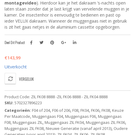
montagevideo
). Hierdoor kan je het dakraam ‘s-nachts open
laten staan zonder dat je last krijgt van vervelende muggen in je
kamer. De insectenhor is eenvoudig te bedienen en past op
ieder VELUX dakraam. Wanneer de muggengaas niet in gebruik
is zit het gaas netjes in de aluminium cassette opgeborgen.
Deel Dit Product
€
143,99
Uitverkocht
VERGELIJK
Product Code:
ZIL FK08 8888 -ZIL FK06 8888 - ZIL FK04 8888
SKU:
5702327896223
Categorieën:
F04 of 204
,
F06 of 206
,
F08
,
FK04
,
FK06
,
FK08
,
Keuze
Per Maatcode
,
Muggengaas F04
,
Muggengaas F06
,
Muggengaas
F08
,
Muggengaas ZIL
,
Muggengaas ZIL FK04
,
Muggengaas ZIL FK06
,
Muggengaas ZIL FK08
,
Nieuwe Generatie (vanaf april 2013)
,
Oudere
Generaties (voor april 2013)
,
ZIL FK04
,
ZIL FK06
,
ZIL FK08