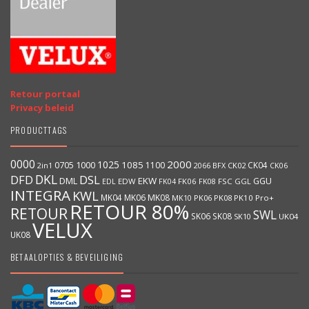
Retour portaal
Privacy beleid
PRODUCTTAGS
0000
2000
1025
1000
1085
0705
1100
CK04
BFX
CK02
2in1
2066
CK06
DKL
DFD
DSL
DML
EKW
GGU
EDW
FK06
FK08
FSC
GGL
EDL
FK04
INTEGRA
KWL
MK04
MK06
MK08
MK10
PK06
PK08
PK10
Pro+
RETOUR 80%
RETOUR
SWL
SK06
SK08
SK10
UK04
VELUX
UK08
BETAALOPTIES & BEVEILIGING