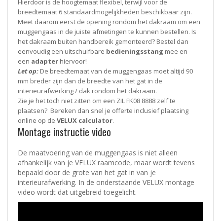
Hierdoor is de hoogtemaat flexibel, terwijl voor de
breedtemaat 6 standaardmogelijkheden beschikbaar zijn.
Meet daarom eerst de opening rondom het dakraam om een
muggengaas in de juiste afmetingen te kunnen bestellen. Is
het dakraam buiten handbereik gemonteerd? Bestel dan
eenvoudig een uitschuifbare
bedieningsstang
mee en
een
adapter
hiervoor!
Let op:
De breedtemaat van de muggengaas moet altijd 90
mm breder zijn dan de breedte van het gat in de
interieurafwerking / dak rondom het dakraam.
Zie je het toch niet zitten om een ZIL FK08 8888 zelf te
plaatsen? Bereken dan snel je offerte inclusief plaatsing
online op de
VELUX calculator
.
Montage instructie video
De maatvoering van de muggengaas is niet alleen
afhankelijk van je VELUX raamcode, maar wordt tevens
bepaald door de grote van het gat in van je
interieurafwerking. In de onderstaande VELUX montage
video wordt dat uitgebreid toegelicht.