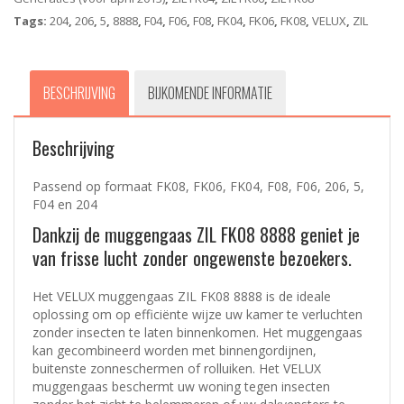
Tags:
204
,
206
,
5
,
8888
,
F04
,
F06
,
F08
,
FK04
,
FK06
,
FK08
,
VELUX
,
ZIL
BESCHRIJVING
BIJKOMENDE INFORMATIE
Beschrijving
Passend op formaat FK08, FK06, FK04, F08, F06, 206, 5,
F04 en 204
Dankzij de muggengaas ZIL FK08 8888 geniet je
van frisse lucht zonder ongewenste bezoekers.
Het VELUX muggengaas ZIL FK08 8888 is de ideale
oplossing om op efficiënte wijze uw kamer te verluchten
zonder insecten te laten binnenkomen. Het muggengaas
kan gecombineerd worden met binnengordijnen,
buitenste zonneschermen of rolluiken. Het VELUX
muggengaas beschermt uw woning tegen insecten