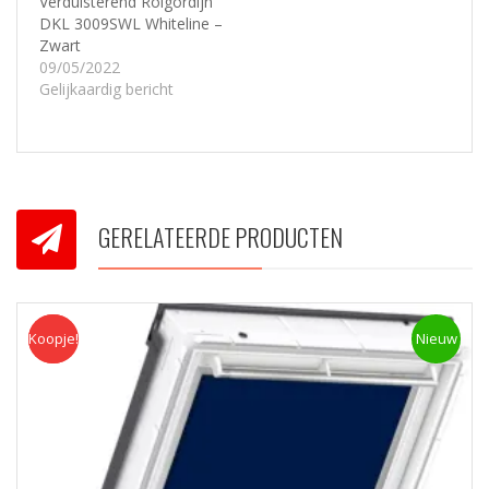
Verduisterend Rolgordijn
DKL 3009SWL Whiteline –
Zwart
09/05/2022
Gelijkaardig bericht
GERELATEERDE PRODUCTEN
Koopje!
Koopje
Nieuw