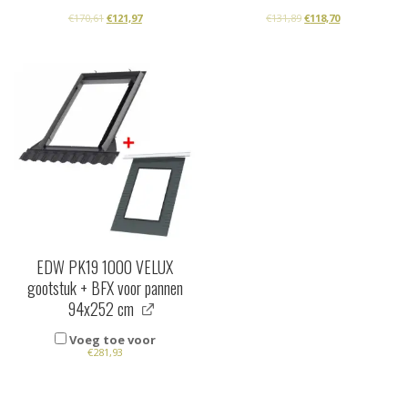
€
170,61
€
121,97
€
131,89
€
118,70
EDW PK19 1000 VELUX
gootstuk + BFX voor pannen
94x252 cm
Voeg toe voor
€
281,93