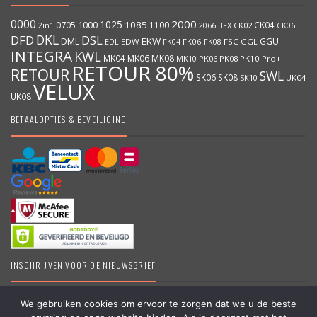
0000
2000
1025
1000
1085
0705
1100
CK04
BFX
CK02
2in1
2066
CK06
DKL
DFD
DSL
DML
EKW
GGU
EDW
FK06
FK08
FSC
GGL
EDL
FK04
INTEGRA
KWL
MK04
MK06
MK08
MK10
PK06
PK08
PK10
Pro+
RETOUR 80%
RETOUR
SWL
SK06
SK08
SK10
UK04
VELUX
UK08
BETAALOPTIES & BEVEILIGING
INSCHRIJVEN VOOR DE NIEUWSBRIEF
We gebruiken cookies om ervoor te zorgen dat we u de beste