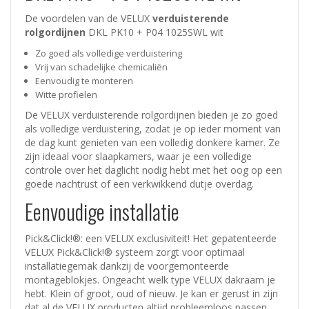
De voordelen van de VELUX
verduisterende
rolgordijnen
DKL PK10 + P04 1025SWL wit
Zo goed als volledige verduistering
Vrij van schadelijke chemicaliën
Eenvoudig te monteren
Witte profielen
De VELUX verduisterende rolgordijnen bieden je zo goed
als volledige verduistering, zodat je op ieder moment van
de dag kunt genieten van een volledig donkere kamer. Ze
zijn ideaal voor slaapkamers, waar je een volledige
controle over het daglicht nodig hebt met het oog op een
goede nachtrust of een verkwikkend dutje overdag.
Eenvoudige installatie
Pick&Click!®: een VELUX exclusiviteit! Het gepatenteerde
VELUX Pick&Click!® systeem zorgt voor optimaal
installatiegemak dankzij de voorgemonteerde
montageblokjes. Ongeacht welk type VELUX dakraam je
hebt. Klein of groot, oud of nieuw. Je kan er gerust in zijn
dat al de VELUX producten altijd probleemloos passen.