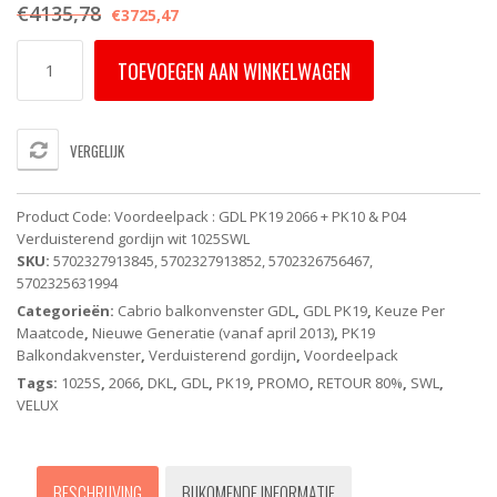
€
4135,78
€
3725,47
Voordeelpack
TOEVOEGEN AAN WINKELWAGEN
:
GDL
PK19
2066
VERGELIJK
VELUX
-
Balkonvenster
Product Code:
Voordeelpack : GDL PK19 2066 + PK10 & P04
CABRIO
Verduisterend gordijn wit 1025SWL
-
SKU:
5702327913845, 5702327913852, 5702326756467,
Energy
5702325631994
Star
Categorieën:
Cabrio balkonvenster GDL
,
GDL PK19
,
Keuze Per
-
Maatcode
,
Nieuwe Generatie (vanaf april 2013)
,
PK19
Handbediend
Balkondakvenster
,
Verduisterend gordijn
,
Voordeelpack
(94X252)
+
Tags:
1025S
,
2066
,
DKL
,
GDL
,
PK19
,
PROMO
,
RETOUR 80%
,
SWL
,
Verduisterend
VELUX
Rolgordijn
DKL
1025SWL
BESCHRIJVING
BIJKOMENDE INFORMATIE
Whiteline