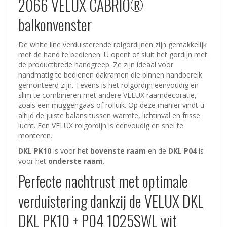
2066 VELUX CABRIO®
balkonvenster
De white line verduisterende rolgordijnen zijn gemakkelijk
met de hand te bedienen. U opent of sluit het gordijn met
de productbrede handgreep. Ze zijn ideaal voor
handmatig te bedienen dakramen die binnen handbereik
gemonteerd zijn. Tevens is het rolgordijn eenvoudig en
slim te combineren met andere VELUX raamdecoratie,
zoals een muggengaas of rolluik. Op deze manier vindt u
altijd de juiste balans tussen warmte, lichtinval en frisse
lucht. Een VELUX rolgordijn is eenvoudig en snel te
monteren.
DKL PK10
is voor het
bovenste raam
en de
DKL P04
is
voor het
onderste raam
.
Perfecte nachtrust met optimale
verduistering dankzij de VELUX DKL
DKL PK10 + P04 1025SWL wit