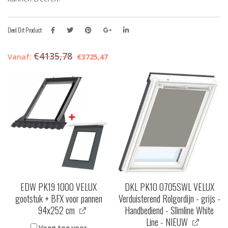
Deel Dit Product
€
4135,78
Vanaf:
€
3725,47
EDW PK19 1000 VELUX
DKL PK10 0705SWL VELUX
gootstuk + BFX voor pannen
Verduisterend Rolgordijn - grijs -
94x252 cm
Handbediend - Slimline White
Line - NIEUW
Voeg toe voor