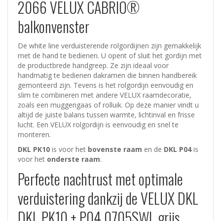
2066 VELUX CABRIO®
balkonvenster
De white line verduisterende rolgordijnen zijn gemakkelijk
met de hand te bedienen. U opent of sluit het gordijn met
de productbrede handgreep. Ze zijn ideaal voor
handmatig te bedienen dakramen die binnen handbereik
gemonteerd zijn. Tevens is het rolgordijn eenvoudig en
slim te combineren met andere VELUX raamdecoratie,
zoals een muggengaas of rolluik. Op deze manier vindt u
altijd de juiste balans tussen warmte, lichtinval en frisse
lucht. Een VELUX rolgordijn is eenvoudig en snel te
monteren.
DKL PK10
is voor het
bovenste raam
en de
DKL P04
is
voor het
onderste raam
.
Perfecte nachtrust met optimale
verduistering dankzij de VELUX DKL
DKL PK10 + P04 0705SWL grijs