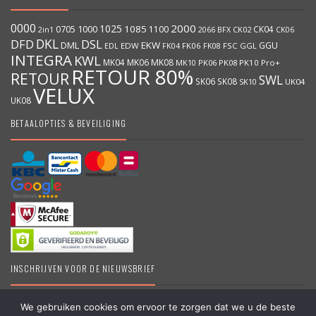
0000
2000
1025
1000
1085
0705
1100
CK04
BFX
CK02
2in1
2066
CK06
DKL
DFD
DSL
DML
EKW
GGU
EDW
FK06
FK08
FSC
GGL
EDL
FK04
INTEGRA
KWL
MK04
MK06
MK08
MK10
PK06
PK08
PK10
Pro+
RETOUR 80%
RETOUR
SWL
SK06
SK08
SK10
UK04
VELUX
UK08
BETAALOPTIES & BEVEILIGING
INSCHRIJVEN VOOR DE NIEUWSBRIEF
We gebruiken cookies om ervoor te zorgen dat we u de beste