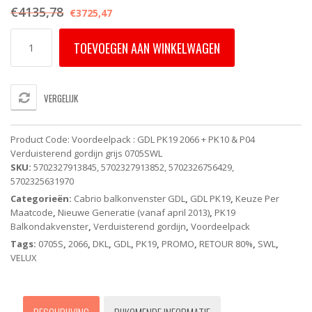
€
4135,78
€
3725,47
Voordeelpack
TOEVOEGEN AAN WINKELWAGEN
:
GDL
PK19
2066
VERGELIJK
VELUX
-
Balkonvenster
Product Code:
Voordeelpack : GDL PK19 2066 + PK10 & P04
CABRIO
Verduisterend gordijn grijs 0705SWL
-
SKU:
5702327913845, 5702327913852, 5702326756429,
Energy
5702325631970
Star
Categorieën:
Cabrio balkonvenster GDL
,
GDL PK19
,
Keuze Per
-
Maatcode
,
Nieuwe Generatie (vanaf april 2013)
,
PK19
Handbediend
Balkondakvenster
,
Verduisterend gordijn
,
Voordeelpack
(94X252)
+
Tags:
0705S
,
2066
,
DKL
,
GDL
,
PK19
,
PROMO
,
RETOUR 80%
,
SWL
,
Verduisterend
VELUX
Rolgordijn
DKL
0705SWL