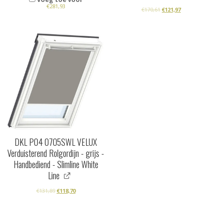
€
281,93
€
170,61
€
121,97
DKL P04 0705SWL VELUX
Verduisterend Rolgordijn - grijs -
Handbediend - Slimline White
Line
€
131,89
€
118,70