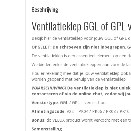
Beschrijving
Ventilatieklep GGL of GPL
Bekijk hier de ventilatieklep voor jouw GGL of GPL
OPGELET: De schroeven zijn niet inbegrepen. G
De ventilatieklep is een essentieel element op ee
We bieden enkel de ventilatiekleppen aan voor de l
Hou er rekening mee dat je jouw ventilatieklep ook 
worden geopend met behulp van de ventilatieklep.
WAARSCHUWING!
De ventilatieklep is niet unie
contacteren of via de online chat, zodat wij 
Venstertype
: GGL / GPL – vernist hout
Afmetingscode
: V22 – PK04 / PK06 / PK08 / PK10
Bonus
: dit VELUX product wordt verkocht met een too
Samenstelling