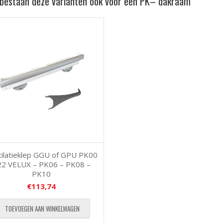
 bestaan deze varianten ook voor een PK– dakraam
tilatieklep GGU of GPU PK00
22 VELUX – PK06 – PK08 –
PK10
€
113,74
TOEVOEGEN AAN WINKELWAGEN