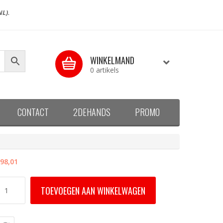
NL).
WINKELMAND
0 artikels
CONTACT
2DEHANDS
PROMO
98,01
entilatieklep
TOEVOEGEN AAN WINKELWAGEN
GL
f
PL
ernist