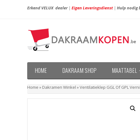
Erkend VELUX dealer
|
Eigen Leveringsdienst
|
Hulp nodig b
HOME
DAKRAAM SHOP
MAATTABEL
Maattabel VELUX nieuwe generatie (vanaf april 20
Maattabel VELUX oude generatie (voor april 2013)
Home
»
Dakramen Winkel
»
Ventilatieklep GGL Of GPL Vern