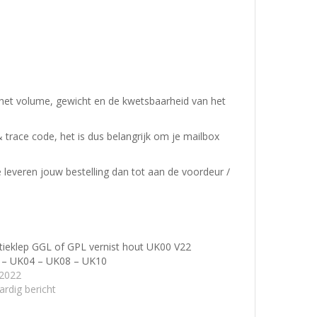
 het volume, gewicht en de kwetsbaarheid van het
& trace code, het is dus belangrijk om je mailbox
e leveren jouw bestelling dan tot aan de voordeur /
atieklep GGL of GPL vernist hout UK00 V22
 – UK04 – UK08 – UK10
/2022
ardig bericht