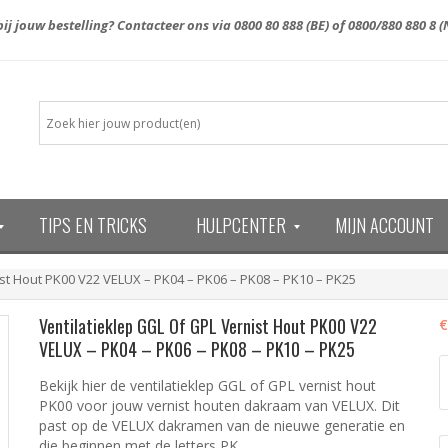
ij jouw bestelling? Contacteer ons via
0800 80 888
(BE) of
0800/880 880 8
(
TIPS EN TRICKS
HULPCENTER
MIJN ACCOUNT
13)
ist Hout PK00 V22 VELUX – PK04 – PK06 – PK08 – PK10 – PK25
Ventilatieklep GGL Of GPL Vernist Hout PK00 V22
€
VELUX – PK04 – PK06 – PK08 – PK10 – PK25
V
G
Bekijk hier de ventilatieklep GGL of GPL vernist hout
o
PK00 voor jouw vernist houten dakraam van VELUX. Dit
G
past op de VELUX dakramen van de nieuwe generatie en
v
die beginnen met de letters PK.