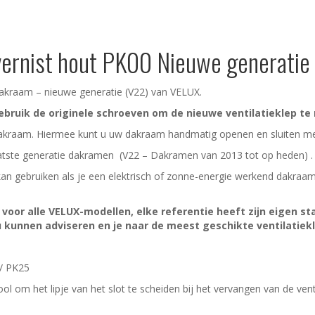
 vernist hout PK00 Nieuwe generati
 dakraam – nieuwe generatie (V22) van VELUX.
ebruik de originele schroeven om de nieuwe ventilatieklep te
n dakraam. Hiermee kunt u uw dakraam handmatig openen en sluiten m
aatste generatie dakramen (V22 – Dakramen van 2013 tot op heden) .
kan gebruiken als je een elektrisch of zonne-energie werkend dakraa
k voor alle VELUX-modellen, elke referentie heeft zijn eigen s
jou kunnen adviseren en je naar de meest geschikte ventilatie
 / PK25
l om het lipje van het slot te scheiden bij het vervangen van de venti