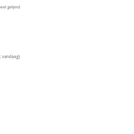
neel gelijmd
ot vandaag)