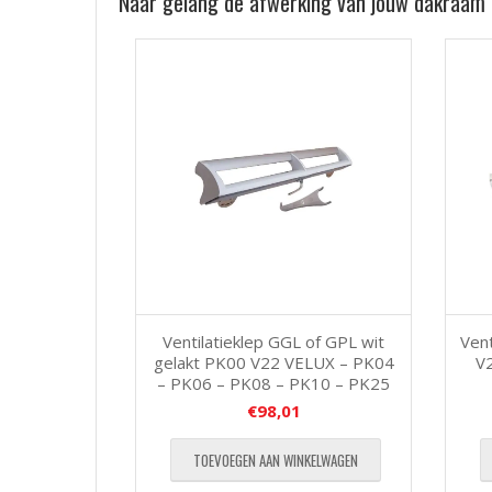
Naar gelang de afwerking van jouw dakraam
Ven
Ventilatieklep GGL of GPL wit
V
gelakt PK00 V22 VELUX – PK04
– PK06 – PK08 – PK10 – PK25
€
98,01
TOEVOEGEN AAN WINKELWAGEN