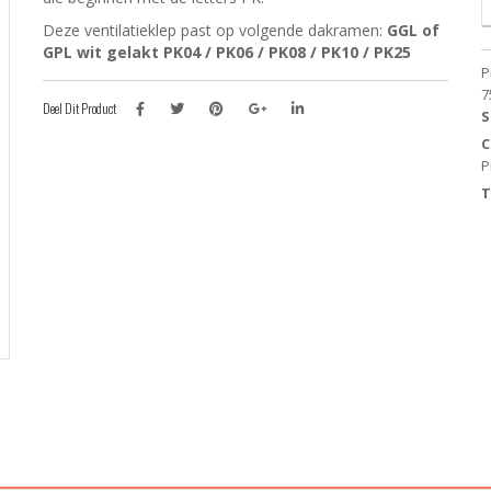
h
Deze ventilatieklep past op volgende dakramen:
GGL of
P
GPL wit gelakt PK04 / PK06 / PK08 / PK10 / PK25
V
P
V
7
-
Deel Dit Product
S
P
C
-
P
P
-
T
P
-
P
-
P
a