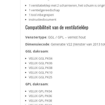
1 ventilatieklep met 2 scharnieren, het schuim is origi
1 ventielgereedschap
1 tool inbegrepen
instructiedocument
Compatibiliteit van de ventilatieklep
Venstertype
: GGL / GPL – vernist hout
Dimensiecode
: Generatie V22 (Venster van 2013 t
GGL dakraam
:
VELUX GGL PK04
VELUX GGL PK06
VELUX GGL PK08
VELUX GGL PK10
VELUX GGL PK25
GPL dakraam
:
VELUX GPL PK04
VELUX GPL PK06
VELUX GPL PK08