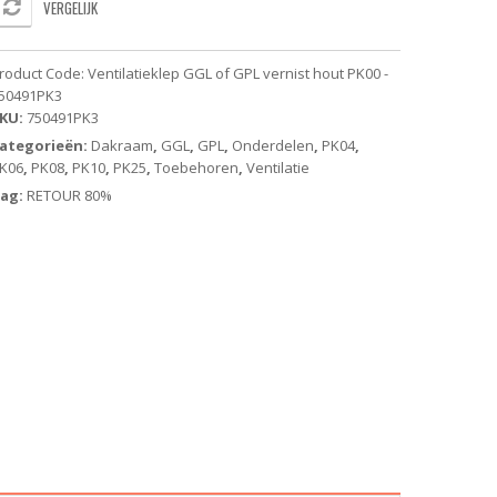
VERGELIJK
out
K00
22
roduct Code:
Ventilatieklep GGL of GPL vernist hout PK00 -
ELUX
50491PK3
KU:
750491PK3
K04
ategorieën:
Dakraam
,
GGL
,
GPL
,
Onderdelen
,
PK04
,
K06
,
PK08
,
PK10
,
PK25
,
Toebehoren
,
Ventilatie
K06
ag:
RETOUR 80%
K08
K10
K25
antal