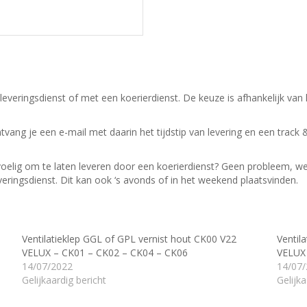
leveringsdienst of met een koerierdienst.
De keuze is afhankelijk van
ntvang je een e-mail met daarin het tijdstip van levering en een track 
evoelig om te laten leveren door een koerierdienst? Geen probleem, w
veringsdienst.
Dit kan ook ‘s avonds of in het weekend plaatsvinden.
Ventilatieklep GGL of GPL vernist hout CK00 V22
Ventil
VELUX – CK01 – CK02 – CK04 – CK06
VELUX
14/07/2022
14/07
Gelijkaardig bericht
Gelijka