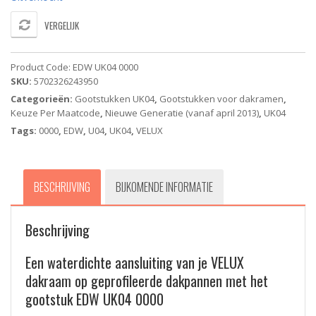
VERGELIJK
Product Code:
EDW UK04 0000
SKU:
5702326243950
Categorieën:
Gootstukken UK04
,
Gootstukken voor dakramen
,
Keuze Per Maatcode
,
Nieuwe Generatie (vanaf april 2013)
,
UK04
Tags:
0000
,
EDW
,
U04
,
UK04
,
VELUX
BESCHRIJVING
BIJKOMENDE INFORMATIE
Beschrijving
Een waterdichte aansluiting van je VELUX
dakraam op geprofileerde dakpannen met het
gootstuk EDW UK04 0000