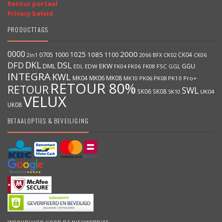
Retour portaal
Privacy beleid
PRODUCTTAGS
0000
2000
1025
1000
1085
0705
1100
CK04
BFX
CK02
2in1
2066
CK06
DKL
DFD
DSL
DML
EKW
GGU
EDW
FK06
FK08
FSC
GGL
EDL
FK04
INTEGRA
KWL
MK04
MK06
MK08
MK10
PK06
PK08
PK10
Pro+
RETOUR 80%
RETOUR
SWL
SK06
SK08
SK10
UK04
VELUX
UK08
BETAALOPTIES & BEVEILIGING