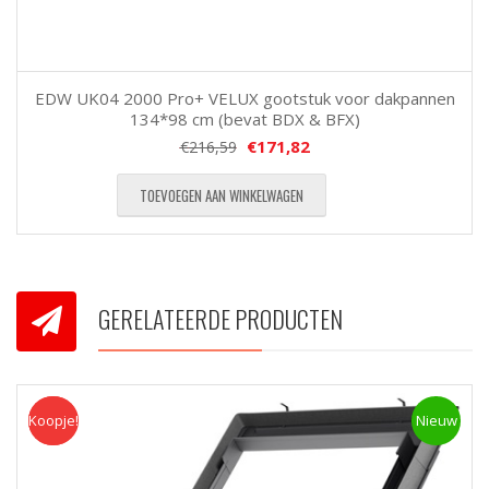
EDW UK04 2000 Pro+ VELUX gootstuk voor dakpannen
134*98 cm (bevat BDX & BFX)
€
171,82
€
216,59
TOEVOEGEN AAN WINKELWAGEN
GERELATEERDE PRODUCTEN
Koopje!
Koopje
Nieuw