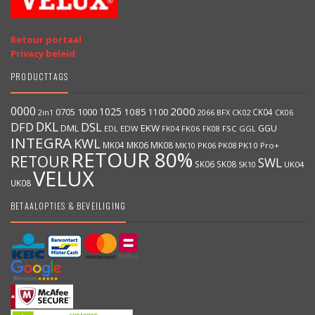
Retour portaal
Privacy beleid
PRODUCTTAGS
0000
2000
1025
1000
1085
0705
1100
CK04
BFX
CK02
2in1
2066
CK06
DKL
DFD
DSL
DML
EKW
GGU
EDW
FK06
FK08
FSC
GGL
EDL
FK04
INTEGRA
KWL
MK04
MK06
MK08
MK10
PK06
PK08
PK10
Pro+
RETOUR 80%
RETOUR
SWL
SK06
SK08
SK10
UK04
VELUX
UK08
BETAALOPTIES & BEVEILIGING