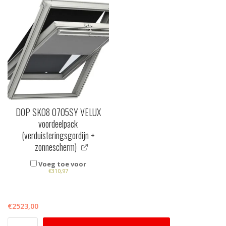
DOP SK08 0705SY VELUX
voordeelpack
(verduisteringsgordijn +
zonnescherm)
Voeg toe voor
€
310,97
€
2523,00
VELUX