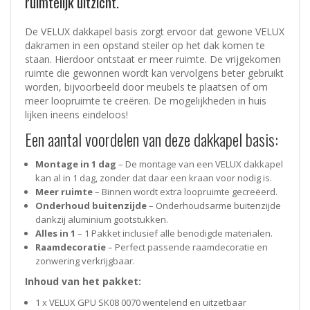
ruimtelijk uitzicht.
De VELUX dakkapel basis zorgt ervoor dat gewone VELUX
dakramen in een opstand steiler op het dak komen te
staan. Hierdoor ontstaat er meer ruimte. De vrijgekomen
ruimte die gewonnen wordt kan vervolgens beter gebruikt
worden, bijvoorbeeld door meubels te plaatsen of om
meer loopruimte te creëren. De mogelijkheden in huis
lijken ineens eindeloos!
Een aantal voordelen van deze dakkapel basis:
Montage in 1 dag
– De montage van een VELUX dakkapel
kan al in 1 dag, zonder dat daar een kraan voor nodig is.
Meer ruimte
– Binnen wordt extra loopruimte gecreëerd.
Onderhoud buitenzijde
– Onderhoudsarme buitenzijde
dankzij aluminium gootstukken.
Alles in 1
– 1 Pakket inclusief alle benodigde materialen.
Raamdecoratie
– Perfect passende raamdecoratie en
zonwering verkrijgbaar.
Inhoud van het pakket:
1 x VELUX GPU SK08 0070 wentelend en uitzetbaar