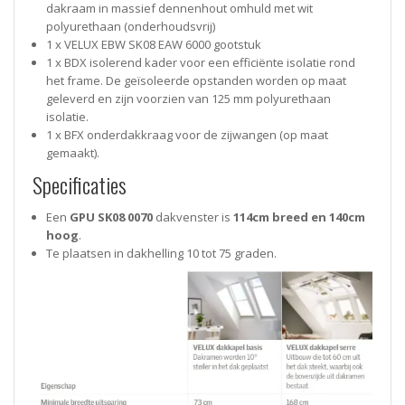
dakraam in massief dennenhout omhuld met wit
polyurethaan (onderhoudsvrij)
1 x VELUX EBW SK08 EAW 6000 gootstuk
1 x BDX isolerend kader voor een efficiënte isolatie rond
het frame. De geïsoleerde opstanden worden op maat
geleverd en zijn voorzien van 125 mm polyurethaan
isolatie.
1 x BFX onderdakkraag voor de zijwangen (op maat
gemaakt).
Specificaties
Een
GPU
SK08 0070
dakvenster is
114cm breed en 140cm
hoog
.
Te plaatsen in dakhelling 10 tot 75 graden.