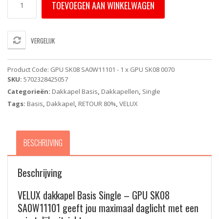
TOEVOEGEN AAN WINKELWAGEN
Dakkapel
Basis
Single
-
VERGELIJK
GPU
SK08
SA0W11101
Product Code:
GPU SK08 SA0W11101 - 1 x GPU SK08 0070
-
SKU:
5702328425057
1
Categorieën:
Dakkapel Basis
,
Dakkapellen
,
Single
X
GPU
Tags:
Basis
,
Dakkapel
,
RETOUR 80%
,
VELUX
SK08
0070
Energy
BESCHRIJVING
&
Comfort
(114x140cm)
Beschrijving
aantal
VELUX dakkapel Basis Single – GPU SK08
SA0W11101 geeft jou maximaal daglicht met een