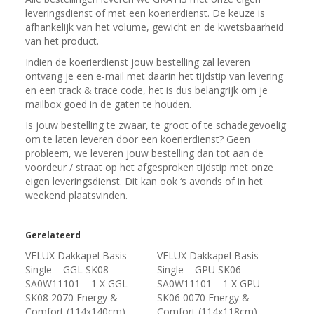
leveringsdienst of met een koerierdienst.
De keuze is
afhankelijk van het volume, gewicht en de kwetsbaarheid
van het product.
Indien de koerierdienst jouw bestelling zal leveren
ontvang je een e-mail met daarin het tijdstip van levering
en een track & trace code, het is dus belangrijk om je
mailbox goed in de gaten te houden.
Is jouw bestelling te zwaar, te groot of te schadegevoelig
om te laten leveren door een koerierdienst? Geen
probleem, w
e leveren jouw bestelling dan tot aan de
voordeur / straat op het afgesproken tijdstip met onze
eigen leveringsdienst.
Dit kan ook ‘s avonds of in het
weekend plaatsvinden.
Gerelateerd
VELUX Dakkapel Basis
VELUX Dakkapel Basis
Single – GGL SK08
Single – GPU SK06
SA0W11101 – 1 X GGL
SA0W11101 – 1 X GPU
SK08 2070 Energy &
SK06 0070 Energy &
Comfort (114x140cm)
Comfort (114x118cm)