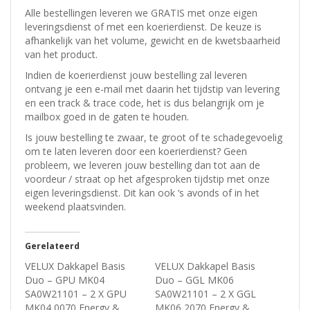
Alle bestellingen leveren we GRATIS met onze eigen
leveringsdienst of met een koerierdienst.
De keuze is
afhankelijk van het volume, gewicht en de kwetsbaarheid
van het product.
Indien de koerierdienst jouw bestelling zal leveren
ontvang je een e-mail met daarin het tijdstip van levering
en een track & trace code, het is dus belangrijk om je
mailbox goed in de gaten te houden.
Is jouw bestelling te zwaar, te groot of te schadegevoelig
om te laten leveren door een koerierdienst? Geen
probleem, w
e leveren jouw bestelling dan tot aan de
voordeur / straat op het afgesproken tijdstip met onze
eigen leveringsdienst.
Dit kan ook ‘s avonds of in het
weekend plaatsvinden.
Gerelateerd
VELUX Dakkapel Basis
VELUX Dakkapel Basis
Duo – GPU MK04
Duo – GGL MK06
SA0W21101 – 2 X GPU
SA0W21101 – 2 X GGL
MK04 0070 Energy &
MK06 2070 Energy &