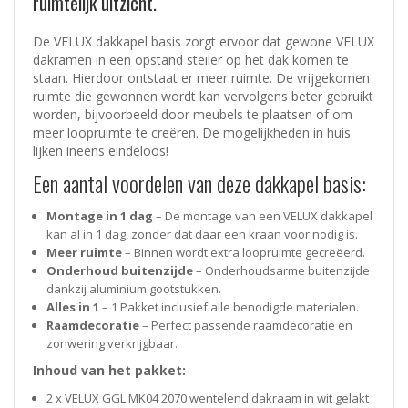
ruimtelijk uitzicht.
De VELUX dakkapel basis zorgt ervoor dat gewone VELUX
dakramen in een opstand steiler op het dak komen te
staan. Hierdoor ontstaat er meer ruimte. De vrijgekomen
ruimte die gewonnen wordt kan vervolgens beter gebruikt
worden, bijvoorbeeld door meubels te plaatsen of om
meer loopruimte te creëren. De mogelijkheden in huis
lijken ineens eindeloos!
Een aantal voordelen van deze dakkapel basis:
Montage in 1 dag
– De montage van een VELUX dakkapel
kan al in 1 dag, zonder dat daar een kraan voor nodig is.
Meer ruimte
– Binnen wordt extra loopruimte gecreëerd.
Onderhoud buitenzijde
– Onderhoudsarme buitenzijde
dankzij aluminium gootstukken.
Alles in 1
– 1 Pakket inclusief alle benodigde materialen.
Raamdecoratie
– Perfect passende raamdecoratie en
zonwering verkrijgbaar.
Inhoud van het pakket:
2 x VELUX GGL MK04 2070 wentelend dakraam in wit gelakt