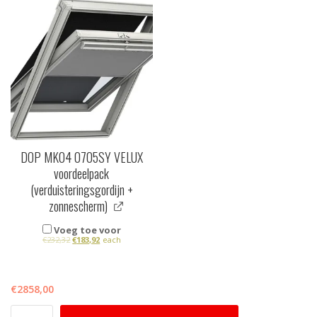
DOP MK04 0705SY VELUX
voordeelpack
(verduisteringsgordijn +
zonnescherm)
Voeg toe voor
€
232,32
€
183,92
each
€
2858,00
VELUX