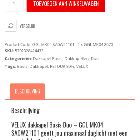
TOEVOEGEN AAN WINKELWAGEN
Dakkapel
Basis
Duo
-
VERGELIJK
GGL
MK04
SA0W21101
Product Code:
GGL MK04 SA0W21101 - 2 x GGL MK04 2070
-
SKU:
5702328424432
2
Categorieën:
Dakkapel Basis
,
Dakkapellen
,
Duo
X
GGL
Tags:
Basis
,
Dakkapel
,
RETOUR 80%
,
VELUX
MK04
2070
Energy
BESCHRIJVING
&
Comfort
(78x98cm)
Beschrijving
aantal
VELUX dakkapel Basis Duo – GGL MK04
SA0W21101 geeft jou maximaal daglicht met een