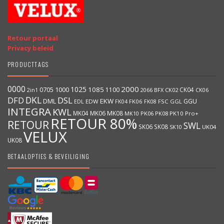
Retour portaal
Privacy beleid
PRODUCTTAGS
0000
2000
1025
1000
1085
0705
1100
CK04
2066
BFX
CK02
2in1
CK06
DKL
DFD
DSL
DML
EKW
GGU
EDW
FK06
FK08
FSC
GGL
EDL
FK04
INTEGRA
KWL
MK04
MK06
MK08
MK10
PK06
PK08
PK10
Pro+
RETOUR 80%
RETOUR
SWL
SK06
SK08
SK10
UK04
VELUX
UK08
BETAALOPTIES & BEVEILIGING