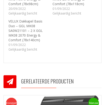
Comfort (78x98cm)
Comfort (78x118cm)
20/09/2022
01/09/2022
Gelijkaardig bericht
Gelijkaardig bericht
VELUX Dakkapel Basis
Duo – GGL MK08
SA0W21101 – 2 X GGL
MK08 2070 Energy &
Comfort (78x140cm)
01/09/2022
Gelijkaardig bericht
GERELATEERDE PRODUCTEN
Koopje!
Koopje
Nieuw