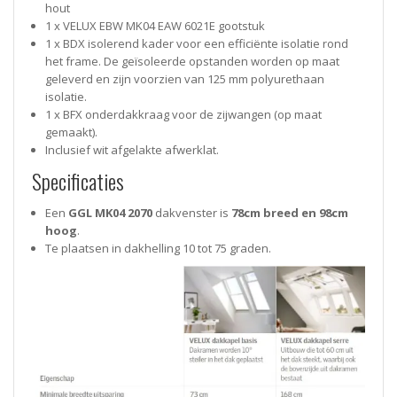
hout
1 x VELUX EBW MK04 EAW 6021E gootstuk
1 x BDX isolerend kader voor een efficiënte isolatie rond
het frame. De geïsoleerde opstanden worden op maat
geleverd en zijn voorzien van 125 mm polyurethaan
isolatie.
1 x BFX onderdakkraag voor de zijwangen (op maat
gemaakt).
Inclusief wit afgelakte afwerklat.
Specificaties
Een
GGL
MK04 2070
dakvenster is
78cm breed en 98cm
hoog
.
Te plaatsen in dakhelling 10 tot 75 graden.