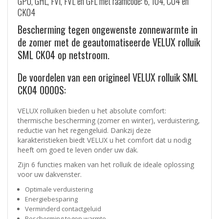
GPU, GHL, FVI, FVL en GFL met raamcode: 6, 104, C04 en
CK04
Bescherming tegen ongewenste zonnewarmte in
de zomer met de geautomatiseerde VELUX rolluik
SML CK04 op netstroom.
De voordelen van een origineel VELUX rolluik SML
CK04 0000S:
VELUX rolluiken bieden u het absolute comfort:
thermische bescherming (zomer en winter), verduistering,
reductie van het regengeluid. Dankzij deze
karakteristieken biedt VELUX u het comfort dat u nodig
heeft om goed te leven onder uw dak.
Zijn 6 functies maken van het rolluik de ideale oplossing
voor uw dakvenster.
Optimale verduistering
Energiebesparing
Verminderd contactgeluid
Bescherming tegen warmte