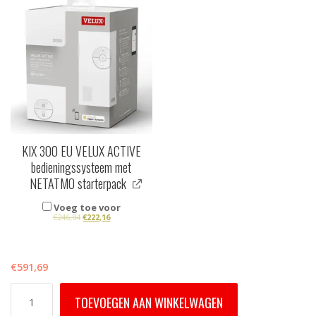
KIX 300 EU VELUX ACTIVE
bedieningssysteem met
NETATMO starterpack
Voeg toe voor
€
246,84
€
222,16
€
591,69
SML
TOEVOEGEN AAN WINKELWAGEN
CK04