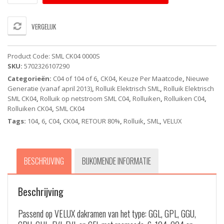
0000S
-
VELUX
VERGELIJK
Rolluik
-
Ombergrijs
Product Code:
SML CK04 0000S
-
SKU:
5702326107290
Elektrisch
Categorieën:
C04 of 104 of 6
,
CK04
,
Keuze Per Maatcode
,
Nieuwe
(op
Generatie (vanaf april 2013)
,
Rolluik Elektrisch SML
,
Rolluik Elektrisch
netstroom)
SML CK04
,
Rolluik op netstroom SML C04
,
Rolluiken
,
Rolluiken C04
,
aantal
Rolluiken CK04
,
SML CK04
Tags:
104
,
6
,
C04
,
CK04
,
RETOUR 80%
,
Rolluik
,
SML
,
VELUX
BESCHRIJVING
BIJKOMENDE INFORMATIE
Beschrijving
Passend op VELUX dakramen van het type: GGL, GPL, GGU,