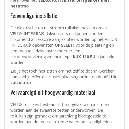
meer over het
VELUX ACTIVE starterspakket met
netatmo
.
Eenvoudige installatie
De elektrische op netstroom rolluiken passen op alle
VELUX INTEGRA® dakvensters en kunnen zonder
bijkomend accessoire aangesloten worden op het VELUX
INTEGRA® dakvenster.
OPGELET:
Voor de plaatsing op
een manueel dakvenster moet er een
stroomvoorzieningseenheid type
KUX 110 EU
bijbesteld
worden.
Zie je het toch niet zitten om het zelf te doen? Bereken
dan snel je offerte inclusief plaatsing online op de
VELUX
calculator
.
Vervaardigd uit hoogwaardig materiaal
VELUX rolluiken bestaan uit hard gelakt aluminium en
worden aan de zwaarste testen onderworpen. De
rolluiken zijn gemaakt om jarenlang blootgesteld te
worden aan de meest extreme weersomstandigheden.