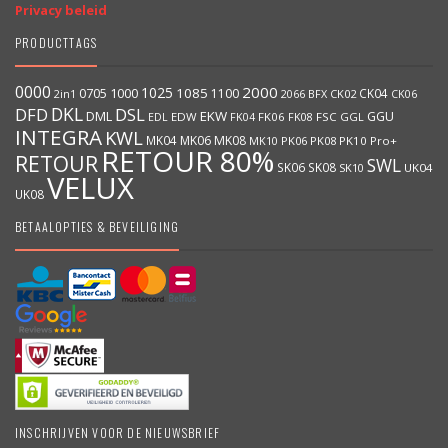
Privacy beleid
PRODUCTTAGS
0000
2000
1025
1000
1085
0705
1100
CK04
BFX
CK02
2in1
2066
CK06
DKL
DFD
DSL
DML
EKW
GGU
EDW
FK06
FK08
FSC
GGL
EDL
FK04
INTEGRA
KWL
MK04
MK06
MK08
MK10
PK06
PK08
PK10
Pro+
RETOUR 80%
RETOUR
SWL
SK06
SK08
SK10
UK04
VELUX
UK08
BETAALOPTIES & BEVEILIGING
INSCHRIJVEN VOOR DE NIEUWSBRIEF