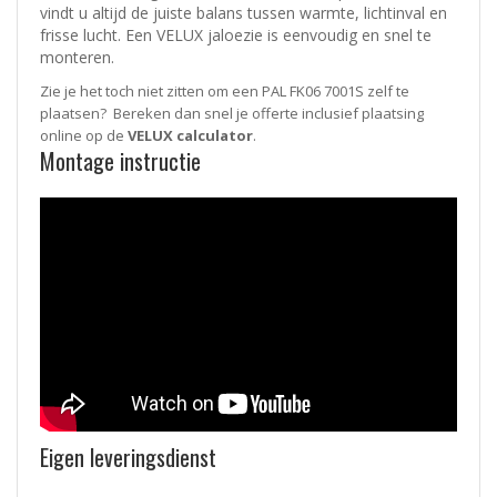
vindt u altijd de juiste balans tussen warmte, lichtinval en
frisse lucht. Een VELUX jaloezie is eenvoudig en snel te
monteren.
Zie je het toch niet zitten om een PAL FK06 7001S zelf te
plaatsen? Bereken dan snel je offerte inclusief plaatsing
online op de
VELUX calculator
.
Montage instructie
Eigen leveringsdienst