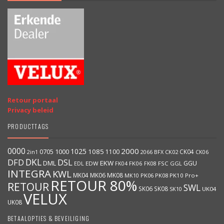
Retour portaal
Privacy beleid
PRODUCTTAGS
0000
2000
1025
1000
1085
0705
1100
CK04
BFX
CK02
2in1
2066
CK06
DKL
DFD
DSL
DML
EKW
GGU
EDW
FK06
FK08
FSC
GGL
EDL
FK04
INTEGRA
KWL
MK04
MK06
MK08
MK10
PK06
PK08
PK10
Pro+
RETOUR 80%
RETOUR
SWL
SK06
SK08
SK10
UK04
VELUX
UK08
BETAALOPTIES & BEVEILIGING