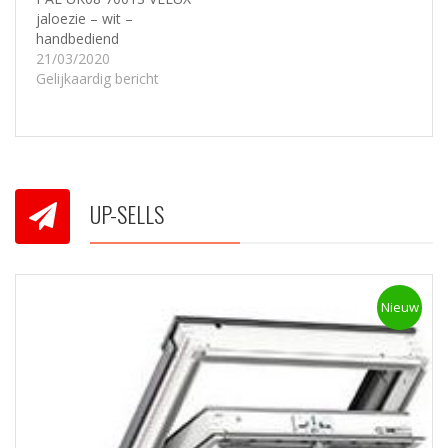
jaloezie – wit –
handbediend
21/03/2020
Gelijkaardig bericht
UP-SELLS
Nieuw