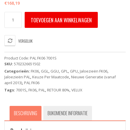
€
168,19
PAL
TOEVOEGEN AAN WINKELWAGEN
FK06
7001S
VELUX
jaloezie
VERGELIJK
-
wit
-
Product Code:
PAL FK06 7001S
handbediend
SKU:
5702326651502
aantal
Categorieën:
FK06
,
GGL
,
GGU
,
GPL
,
GPU
,
Jaloezieën FK06
,
Jaloezieën PAL
,
Keuze Per Maatcode
,
Nieuwe Generatie (vanaf
april 2013)
,
PAL FK06
Tags:
7001S
,
FK06
,
PAL
,
RETOUR 80%
,
VELUX
BESCHRIJVING
BIJKOMENDE INFORMATIE