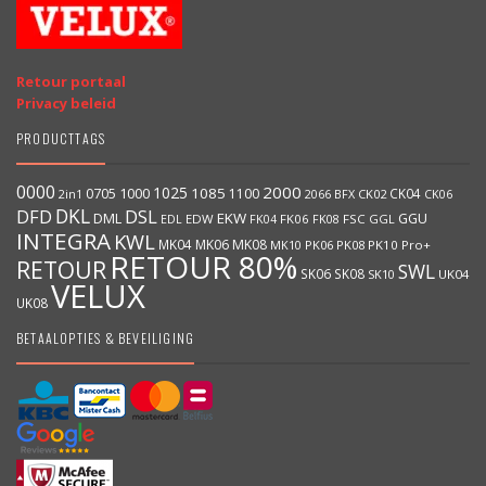
Retour portaal
Privacy beleid
PRODUCTTAGS
0000
2000
1025
1000
1085
0705
1100
CK04
BFX
CK02
2in1
2066
CK06
DKL
DFD
DSL
DML
EKW
GGU
EDW
FK06
FK08
FSC
GGL
EDL
FK04
INTEGRA
KWL
MK04
MK06
MK08
MK10
PK06
PK08
PK10
Pro+
RETOUR 80%
RETOUR
SWL
SK06
SK08
SK10
UK04
VELUX
UK08
BETAALOPTIES & BEVEILIGING