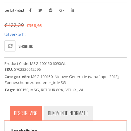
Deel Dit Product
€
422,29
€
358,95
Uitverkocht
VERGELIJK
Product Code:
MSG 100150 6090WL
SKU:
5702326612596
Categorieën:
MSG 100150
,
Nieuwe Generatie (vanaf april 2013)
,
Zonnescherm zonne-energie MSG
Tags:
100150
,
MSG
,
RETOUR 80%
,
VELUX
,
WL
BESCHRIJVING
BIJKOMENDE INFORMATIE
Beschrijving