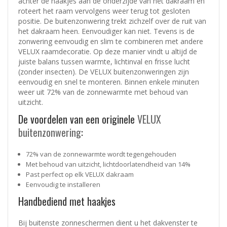
achter de haakjes aan de onderzijde van het dakraam en
roteert het raam vervolgens weer terug tot gesloten
positie. De buitenzonwering trekt zichzelf over de ruit van
het dakraam heen. Eenvoudiger kan niet. Tevens is de
zonwering eenvoudig en slim te combineren met andere
VELUX raamdecoratie. Op deze manier vindt u altijd de
juiste balans tussen warmte, lichtinval en frisse lucht
(zonder insecten). De VELUX buitenzonweringen zijn
eenvoudig en snel te monteren. Binnen enkele minuten
weer uit 72% van de zonnewarmte met behoud van
uitzicht.
De voordelen van een originele
VELUX
buitenzonwering
:
72% van de zonnewarmte wordt tegengehouden
Met behoud van uitzicht, lichtdoorlatendheid van 14%
Past perfect op elk VELUX dakraam
Eenvoudig te installeren
Handbediend met haakjes
Bij buitenste zonneschermen dient u het dakvenster te