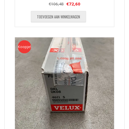
€
72,60
€
106,48
TOEVOEGEN AAN WINKELWAGEN
Koopje!
Koopje