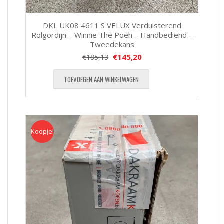
DKL UK08 4611 S VELUX Verduisterend
Rolgordijn – Winnie The Poeh – Handbediend –
Tweedekans
€
145,20
€
185,13
TOEVOEGEN AAN WINKELWAGEN
Koopje!
Koopje