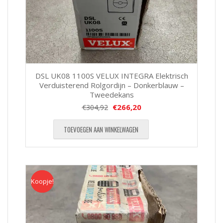
DSL UK08 1100S VELUX INTEGRA Elektrisch
Verduisterend Rolgordijn – Donkerblauw –
Tweedekans
€
266,20
€
304,92
TOEVOEGEN AAN WINKELWAGEN
Koopje!
Koopje