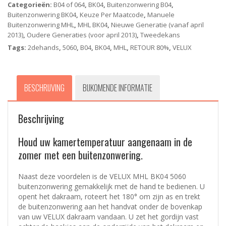
Categorieën:
B04 of 064
,
BK04
,
Buitenzonwering B04
,
Buitenzonwering BK04
,
Keuze Per Maatcode
,
Manuele
Buitenzonwering MHL
,
MHL BK04
,
Nieuwe Generatie (vanaf april
2013)
,
Oudere Generaties (voor april 2013)
,
Tweedekans
Tags:
2dehands
,
5060
,
B04
,
BK04
,
MHL
,
RETOUR 80%
,
VELUX
BESCHRIJVING
BIJKOMENDE INFORMATIE
Beschrijving
Houd uw kamertemperatuur aangenaam in de
zomer met een buitenzonwering.
Naast deze voordelen is de VELUX MHL BK04 5060
buitenzonwering gemakkelijk met de hand te bedienen. U
opent het dakraam, roteert het 180° om zijn as en trekt
de buitenzonwering aan het handvat onder de bovenkap
van uw VELUX dakraam vandaan. U zet het gordijn vast