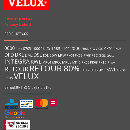
Retour portaal
Privacy beleid
PRODUCTTAGS
0000
2000
1025
1000
1085
0705
1100
CK04
BFX
CK02
2in1
2066
CK06
DKL
DFD
DSL
DML
EKW
GGU
EDW
FK06
FK08
FSC
GGL
EDL
FK04
INTEGRA
KWL
MK04
MK06
MK08
MK10
PK06
PK08
PK10
Pro+
RETOUR 80%
RETOUR
SWL
SK06
SK08
SK10
UK04
VELUX
UK08
BETAALOPTIES & BEVEILIGING