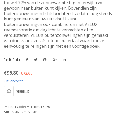
tot wel 72% van de zonnewarmte tegen terwijl u wel
gewoon naar buiten kunt kijken. Bovendien zijn
buitenzonweringen lichtdoorlatend, zodat u nog steeds
kunt genieten van uw uitzicht. U kunt
buitenzonweringen ook combineren met VELUX
raamdecoratie om daglicht te verzachten of te
verduisteren. VELUX buitenzonweringen zijn gemaakt
van duurzaam, vuilafstotend materiaal waardoor ze
eenvoudig te reinigen zijn met een vochtige doek.
Deel Dit Product
€
96,80
€
72,60
Uitverkocht
VERGELIJK
Product Code:
MHL BK04 5060
SKU:
57023221720701