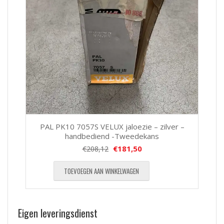
PAL PK10 7057S VELUX jaloezie – zilver –
handbediend -Tweedekans
€
181,50
€
208,12
TOEVOEGEN AAN WINKELWAGEN
Eigen leveringsdienst