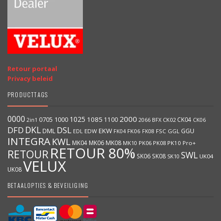
Retour portaal
Privacy beleid
PRODUCTTAGS
0000
2000
1025
1000
1085
0705
1100
CK04
BFX
CK02
2in1
2066
CK06
DKL
DFD
DSL
DML
EKW
GGU
EDW
FK06
FK08
FSC
GGL
EDL
FK04
INTEGRA
KWL
MK04
MK06
MK08
MK10
PK06
PK08
PK10
Pro+
RETOUR 80%
RETOUR
SWL
SK06
SK08
SK10
UK04
VELUX
UK08
BETAALOPTIES & BEVEILIGING