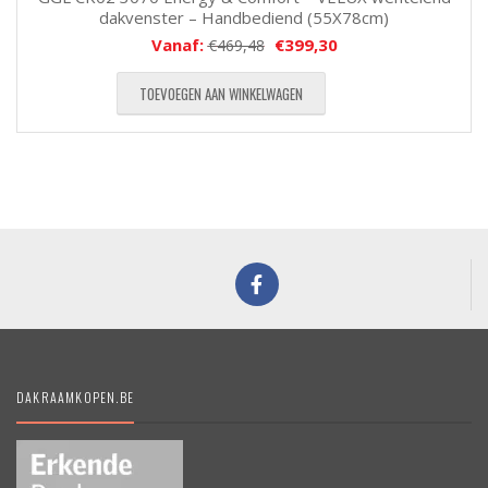
dakvenster – Handbediend (55X78cm)
Vanaf:
€
399,30
€
469,48
TOEVOEGEN AAN WINKELWAGEN
DAKRAAMKOPEN.BE