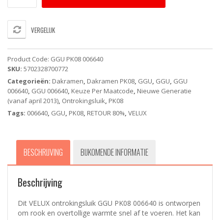
006640
Energy
Star
VERGELIJK
-
VELUX
ontrokingsluik
Product Code:
GGU PK08 006640
wentelend
SKU:
5702328700772
dakvenster
Categorieën:
Dakramen
,
Dakramen PK08
,
GGU
,
GGU
,
GGU
(94x140
006640
,
GGU 006640
,
Keuze Per Maatcode
,
Nieuwe Generatie
cm)
(vanaf april 2013)
,
Ontrokingsluik
,
PK08
aantal
Tags:
006640
,
GGU
,
PK08
,
RETOUR 80%
,
VELUX
BESCHRIJVING
BIJKOMENDE INFORMATIE
Beschrijving
Dit VELUX ontrokingsluik GGU PK08 006640 is ontworpen
om rook en overtollige warmte snel af te voeren. Het kan