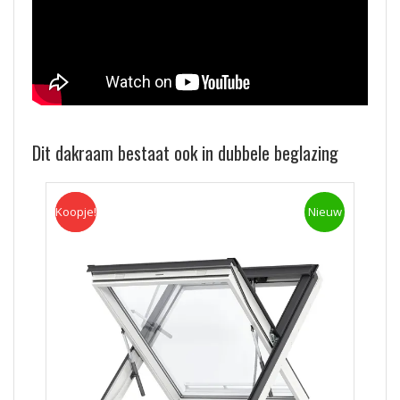
Dit dakraam bestaat ook in dubbele beglazing
Koopje!
Koopje
Nieuw