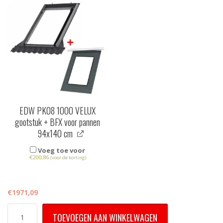
EDW PK08 1000 VELUX
gootstuk + BFX voor pannen
94x140 cm
Voeg toe voor
€
200,86
(voor de korting)
€
1971,09
GGU
TOEVOEGEN AAN WINKELWAGEN
PK08