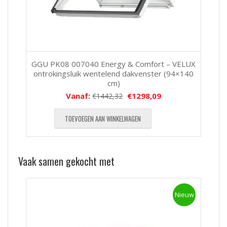
GGU PK08 007040 Energy & Comfort – VELUX
ontrokingsluik wentelend dakvenster (94×140
cm)
Vanaf:
€
1298,09
€
1442,32
TOEVOEGEN AAN WINKELWAGEN
Vaak samen gekocht met
Nieuw