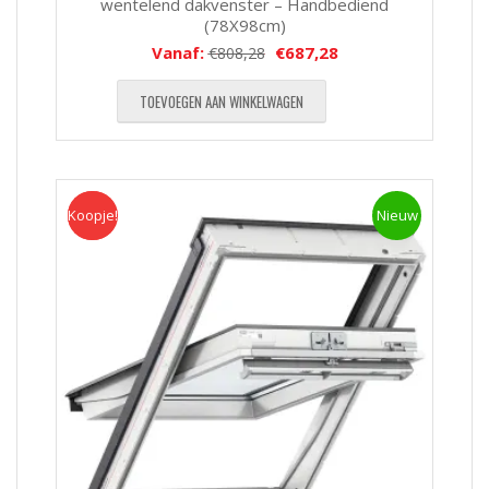
wentelend dakvenster – Handbediend
(78X98cm)
Vanaf:
€
687,28
€
808,28
TOEVOEGEN AAN WINKELWAGEN
Koopje!
Koopje
Nieuw