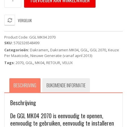
TOEVOEGEN AAN WINKELWAGEN
MK04
2070
Energy
&
VERGELIJK
Comfort
-
VELUX
Product Code:
GGL MK04 2070
wentelend
SKU:
5702326548499
dakvenster
Categorieën:
Dakramen
,
Dakramen MK04
,
GGL
,
GGL 2070
,
Keuze
-
Per Maatcode
,
Nieuwe Generatie (vanaf april 2013)
Handbediend
(78X98CM)
Tags:
2070
,
GGL
,
MK04
,
RETOUR
,
VELUX
aantal
BESCHRIJVING
BIJKOMENDE INFORMATIE
Beschrijving
De GGL MK04 2070 is eenvoudig te openen,
eenvoudig te gebruiken, eenvoudig te installeren