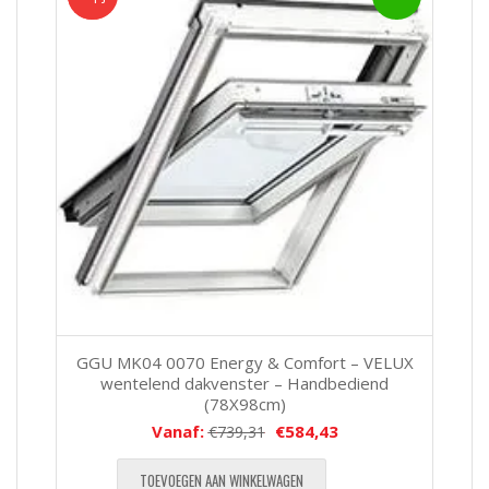
GGU MK04 0070 Energy & Comfort – VELUX
wentelend dakvenster – Handbediend
(78X98cm)
Vanaf:
€
584,43
€
739,31
TOEVOEGEN AAN WINKELWAGEN