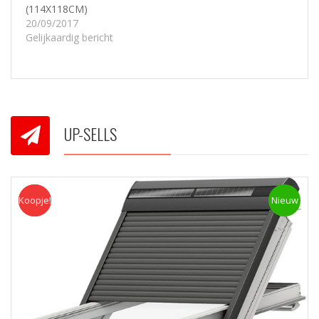
(114X118CM)
20/09/2017
Gelijkaardig bericht
UP-SELLS
Koopje!
Koopje
Nieuw