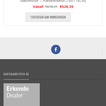
dakvenster – Handbediend (78X118CM)
Vanaf:
€
526,35
€
618,31
TOEVOEGEN AAN WINKELWAGEN
DAKRAAMKOPEN.BE