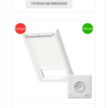
TOEVOEGEN AAN WINKELWAGEN
Koopje!
Koopje
Nieuw