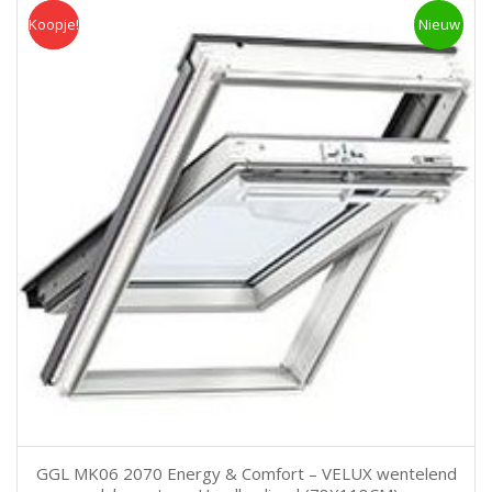
Koopje!
Koopje
Nieuw
GGL MK06 2070 Energy & Comfort – VELUX wentelend