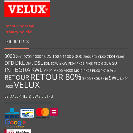
Retour portaal
Privacy beleid
PRODUCTTAGS
0000
2000
1025
1000
1085
0705
1100
CK04
BFX
CK02
2in1
2066
CK06
DKL
DFD
DSL
DML
EKW
GGU
EDW
FK06
FK08
FSC
GGL
EDL
FK04
INTEGRA
KWL
MK04
MK06
MK08
MK10
PK06
PK08
PK10
Pro+
RETOUR 80%
RETOUR
SWL
SK06
SK08
SK10
UK04
VELUX
UK08
BETAALOPTIES & BEVEILIGING