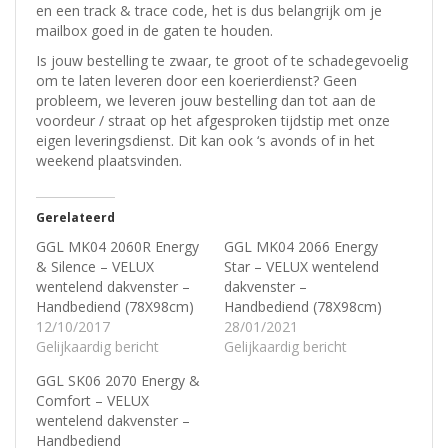
en een track & trace code, het is dus belangrijk om je
mailbox goed in de gaten te houden.
Is jouw bestelling te zwaar, te groot of te schadegevoelig
om te laten leveren door een koerierdienst? Geen
probleem, w
e leveren jouw bestelling dan tot aan de
voordeur / straat op het afgesproken tijdstip met onze
eigen leveringsdienst.
Dit kan ook ‘s avonds of in het
weekend plaatsvinden.
Gerelateerd
GGL MK04 2060R Energy
GGL MK04 2066 Energy
& Silence – VELUX
Star – VELUX wentelend
wentelend dakvenster –
dakvenster –
Handbediend (78X98cm)
Handbediend (78X98cm)
12/10/2017
28/01/2021
Gelijkaardig bericht
Gelijkaardig bericht
GGL SK06 2070 Energy &
Comfort – VELUX
wentelend dakvenster –
Handbediend