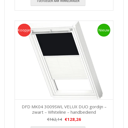
TOEVOEGEN AAN WINKELWAGEN
Koopje!
Koopje
Nieuw
DFD MK04 3009SWL VELUX DUO gordijn –
zwart – Whiteline – handbediend
€
128,26
€
162,14