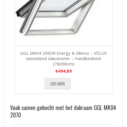
GGL MK04 2060R Energy & Silence – VELUX
wentelend dakvenster – Handbediend
(78X98cm)
€
494,89
LEES MEER
Vaak samen gekocht met het dakraam GGL MK04
2070