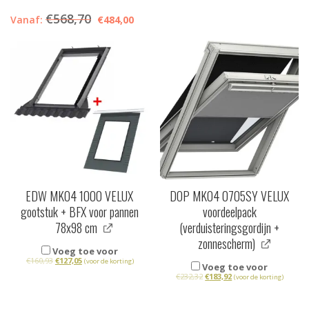
€
568,70
Vanaf:
€
484,00
EDW MK04 1000 VELUX
DOP MK04 0705SY VELUX
gootstuk + BFX voor pannen
voordeelpack
78x98 cm
(verduisteringsgordijn +
zonnescherm)
Voeg toe voor
€
160,93
€
127,05
(voor de korting)
Voeg toe voor
€
232,32
€
183,92
(voor de korting)