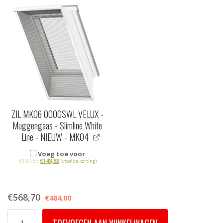
ZIL MK06 0000SWL VELUX -
Muggengaas - Slimline White
Line - NIEUW - MK04
Voeg toe voor
€
187,55
€
148,83
(voor de korting)
€
568,70
€
484,00
GGL