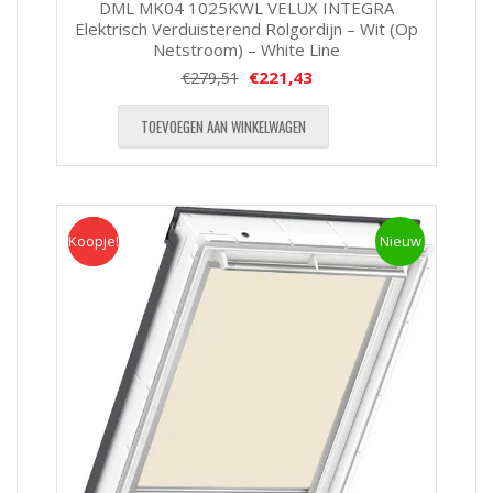
DML MK04 1025KWL VELUX INTEGRA
Elektrisch Verduisterend Rolgordijn – Wit (Op
Netstroom) – White Line
€
221,43
€
279,51
TOEVOEGEN AAN WINKELWAGEN
Koopje!
Koopje
Nieuw