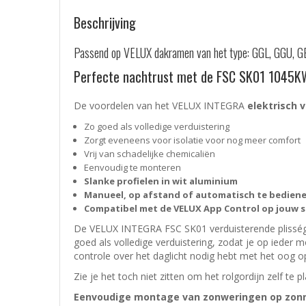
Beschrijving
Passend op VELUX dakramen van het type: GGL, GGU, 
Perfecte nachtrust met de FSC SK01 1045KWL
De voordelen van het VELUX INTEGRA
elektrisch
v
Zo goed als volledige verduistering
Zorgt eveneens voor isolatie voor nog meer comfort
Vrij van schadelijke chemicaliën
Eenvoudig te monteren
Slanke profielen in wit aluminium
Manueel, op afstand of automatisch te bedienen
Compatibel met de VELUX App Control op jouw
De VELUX INTEGRA FSC SK01 verduisterende plisségor
goed als volledige verduistering, zodat je op ieder
controle over het daglicht nodig hebt met het oog 
Zie je het toch niet zitten om het rolgordijn zelf te 
Eenvoudige montage van zonweringen op zon