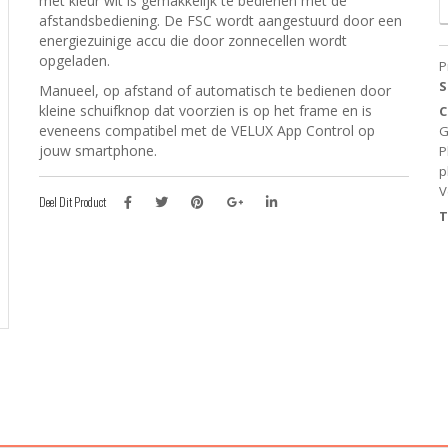
met kleur wit is gemakkelijk te bedienen met de
E
afstandsbediening. De FSC wordt aangestuurd door een
V
energiezuinige accu die door zonnecellen wordt
P
opgeladen.
P
-
S
Manueel, op afstand of automatisch te bedienen door
W
kleine schuifknop dat voorzien is op het frame en is
C
(
eveneens compatibel met de VELUX App Control op
G
Z
jouw smartphone.
P
E
p
-
V
W
Deel Dit Product
L
T
a