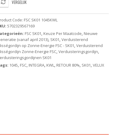
VERGELIJK
lektrisch
erduisterend
lisségordijn
roduct Code:
FSC SK01 1045KWL
KU:
5702329567169
it
ategorieën:
FSC SK01
,
Keuze Per Maatcode
,
Nieuwe
Op
eneratie (vanaf april 2013)
,
SK01
,
Verduisterend
onne-
lisségordijn op Zonne-Energie FSC - SK01
,
Verduisterend
nergie)
lisségordijn Zonne-Energie FSC
,
Verduisteringsgordijn
,
erduisteringsgordijnen SK01
hite
ine
ags:
1045
,
FSC
,
INTEGRA
,
KWL
,
RETOUR 80%
,
SK01
,
VELUX
antal