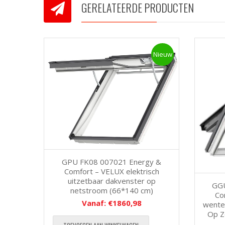
GERELATEERDE PRODUCTEN
Nieuw
GPU FK08 007021 Energy &
Comfort – VELUX elektrisch
uitzetbaar dakvenster op
GGU
netstroom (66*140 cm)
Co
Vanaf:
€
1860,98
wentel
Op Z