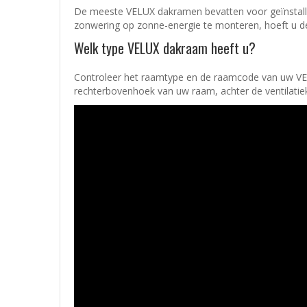
De meeste VELUX dakramen bevatten voor geïnstalle
zonwering op zonne-energie te monteren, hoeft u dez
Welk type VELUX dakraam heeft u?
Controleer het raamtype en de raamcode van uw VELU
rechterbovenhoek van uw raam, achter de ventilatiek