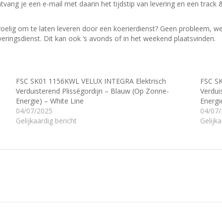
ntvang je een e-mail met daarin het tijdstip van levering en een track 
evoelig om te laten leveren door een koerierdienst? Geen probleem, w
veringsdienst.
Dit kan ook ‘s avonds of in het weekend plaatsvinden.
FSC SK01 1156KWL VELUX INTEGRA Elektrisch
FSC S
Verduisterend Plisségordijn – Blauw (Op Zonne-
Verdui
Energie) – White Line
Energi
04/07/2025
04/07
Gelijkaardig bericht
Gelijka