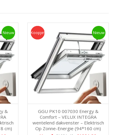
Nieuw
Koopje!
Koopje
Nieuw
gy &
GGU PK10 007030 Energy &
GRA
Comfort – VELUX INTEGRA
ktrisch
wentelend dakvenster – Elektrisch
18 cm)
Op Zonne-Energie (94*160 cm)