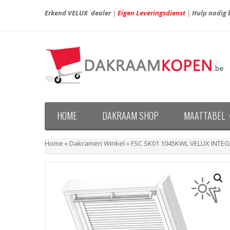
Erkend VELUX dealer
|
Eigen Leveringsdienst
|
Hulp nodig b
HOME
DAKRAAM SHOP
MAATTABEL
Maattabel VELUX nieuwe generatie (vanaf april 20
Maattabel VELUX oude generatie (voor april 2013)
Home
»
Dakramen Winkel
»
FSC SK01 1045KWL VELUX INTEGRA