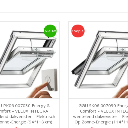
Nieuw
Koopje!
Koopje
 PK06 007030 Energy &
GGU SK06 007030 Ener
mfort – VELUX INTEGRA
Comfort – VELUX INTE
end dakvenster – Elektrisch
wentelend dakvenster – Ele
onne-Energie (94*118 cm)
Op Zonne-Energie (114*1