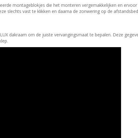
erde montageblokjes die het monteren vergemakkelijken en ervoor 
e slechts vast te klikken en daarna de zonwering op de afstandsbedi
X dakraam om de juiste vervangingsmaat te bepalen. Deze gegevens v
lep.