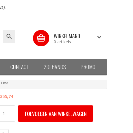
NL).
WINKELMAND
0 artikels
CONTACT
2DEHANDS
PROMO
 Line
355,74
SC
TOEVOEGEN AAN WINKELWAGEN
K01
045KWL
ELUX
NTEGRA