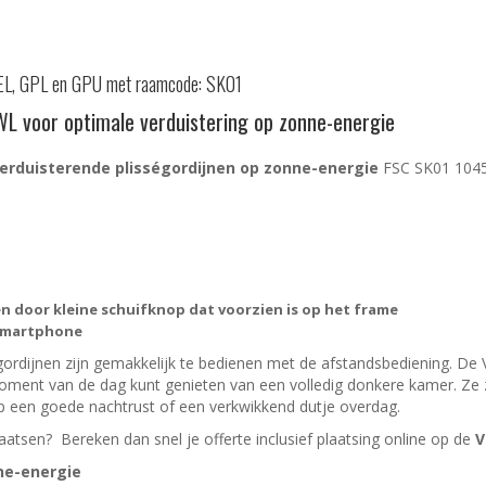
GEL, GPL en GPU met raamcode: SK01
 voor optimale verduistering op zonne-energie
erduisterende plisségordijnen op zonne-energie
FSC SK01 104
 door kleine schuifknop dat voorzien is op het frame
 smartphone
dijnen zijn gemakkelijk te bedienen met de afstandsbediening. De V
 moment van de dag kunt genieten van een volledig donkere kamer. Ze z
op een goede nachtrust of een verkwikkend dutje overdag.
plaatsen? Bereken dan snel je offerte inclusief plaatsing online op de
V
ne-energie