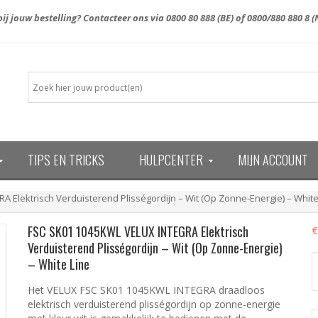
ij jouw bestelling? Contacteer ons via
0800 80 888
(BE) of
0800/880 880 8
(
TIPS EN TRICKS
HULPCENTER
MIJN ACCOUNT
13)
 Elektrisch Verduisterend Plisségordijn – Wit (Op Zonne-Energie) – White
FSC SK01 1045KWL VELUX INTEGRA Elektrisch
€
Verduisterend Plisségordijn – Wit (Op Zonne-Energie)
F
– White Line
S
1
Het VELUX FSC SK01 1045KWL INTEGRA draadloos
V
elektrisch verduisterend plisségordijn op zonne-energie
I