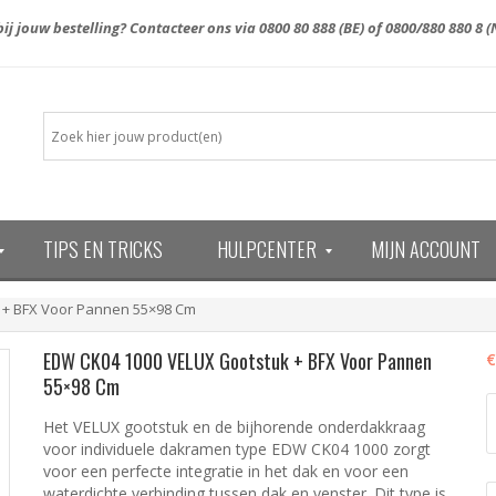
ij jouw bestelling? Contacteer ons via
0800 80 888
(BE) of
0800/880 880 8
(
TIPS EN TRICKS
HULPCENTER
MIJN ACCOUNT
13)
 + BFX Voor Pannen 55×98 Cm
EDW CK04 1000 VELUX Gootstuk + BFX Voor Pannen
€
55×98 Cm
E
C
Het VELUX gootstuk en de bijhorende onderdakkraag
1
voor individuele dakramen type EDW CK04 1000 zorgt
V
voor een perfecte integratie in het dak en voor een
g
waterdichte verbinding tussen dak en venster. Dit type is