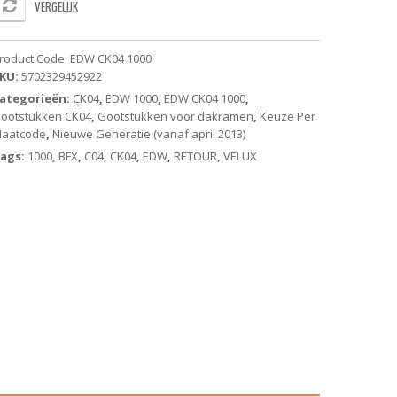
VERGELIJK
FX
oor
roduct Code:
EDW CK04 1000
annen
KU:
5702329452922
5x98
ategorieën:
CK04
,
EDW 1000
,
EDW CK04 1000
,
m
ootstukken CK04
,
Gootstukken voor dakramen
,
Keuze Per
antal
aatcode
,
Nieuwe Generatie (vanaf april 2013)
ags:
1000
,
BFX
,
C04
,
CK04
,
EDW
,
RETOUR
,
VELUX