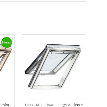
Nieuw
omfort
GPU CK04 0060R Energy & Silence