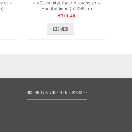
ster –
– VELUX uitzetbaar dakvenster –
m)
Handbediend (55X98cm)
€
711,48
LEES MEER
INSCHRIJVEN VOOR DE NIEUWSBRIEF