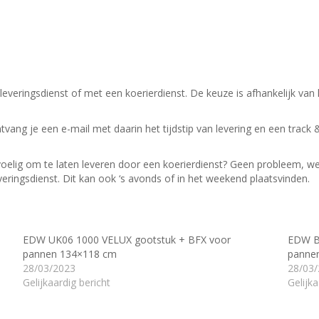
leveringsdienst of met een koerierdienst.
De keuze is afhankelijk van
ntvang je een e-mail met daarin het tijdstip van levering en een track 
evoelig om te laten leveren door een koerierdienst? Geen probleem, w
veringsdienst.
Dit kan ook ‘s avonds of in het weekend plaatsvinden.
EDW UK06 1000 VELUX gootstuk + BFX voor
EDW B
pannen 134×118 cm
panne
28/03/2023
28/03
Gelijkaardig bericht
Gelijka