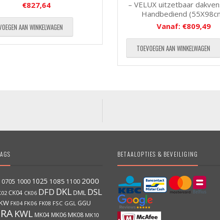
– VELUX uitzetbaar dakven
€
827,64
Handbediend (55X98c
Vanaf:
€
809,49
VOEGEN AAN WINKELWAGEN
TOEVOEGEN AAN WINKELWAGEN
AGS
BETAALOPTIES & BEVEILIGING
2000
1025
1000
1085
0705
1100
DKL
DFD
DSL
DML
CK04
K02
CK06
KW
GGU
FK06
FK08
FSC
GGL
FK04
GRA
KWL
MK04
MK06
MK08
MK10