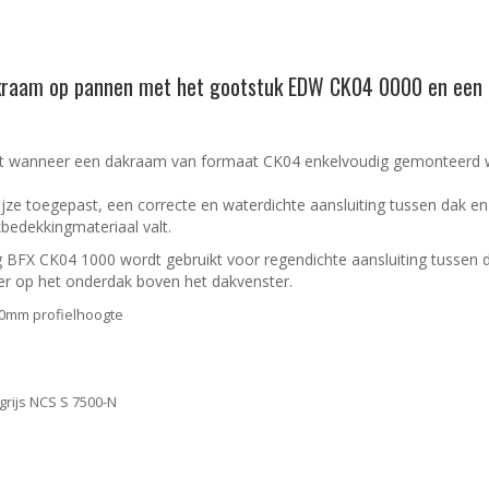
dakraam op pannen met het gootstuk EDW CK04 0000 en een
t wanneer een dakraam van formaat CK04 enkelvoudig gemonteerd wo
ijze toegepast, een correcte en waterdichte aansluiting tussen dak en
bedekkingmateriaal valt.
BFX CK04 1000 wordt gebruikt voor regendichte aansluiting tussen d
er op het onderdak boven het dakvenster.
0mm profielhoogte
grijs NCS S 7500-N