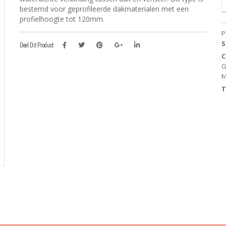
+
bestemd voor geprofileerde dakmaterialen met een
B
profielhoogte tot 120mm.
v
P
p
S
Deel Dit Product
5
C
c
G
a
M
T