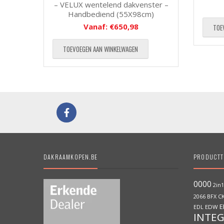
– VELUX wentelend dakvenster –
Handbediend (55X98cm)
Vanaf:
€
650,98
TOE
TOEVOEGEN AAN WINKELWAGEN
DAKRAAMKOPEN.BE
PRODUCTT
0000
2in1
BFX
C
2066
E
EDW
EDL
INTE