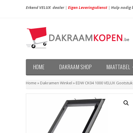
Erkend VELUX dealer
|
Eigen Leveringsdienst
|
Hulp nodig b
HOME
DAKRAAM SHOP
MAATTABEL
Maattabel VELUX nieuwe generatie (vanaf april 20
Maattabel VELUX oude generatie (voor april 2013)
Home
»
Dakramen Winkel
»
EDW CK04 1000 VELUX Gootstuk