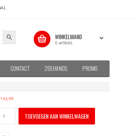
NL).
WINKELMAND
0 artikels
CONTACT
2DEHANDS
PROMO
143,99
DW
TOEVOEGEN AAN WINKELWAGEN
K04
000
ELUX
ootstuk