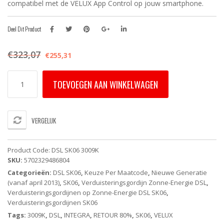
compatibel met de VELUX App Control op jouw smartphone.
Deel Dit Product
€
323,07
€
255,31
DSL
TOEVOEGEN AAN WINKELWAGEN
SK06
3009K
VELUX
INTEGRA
VERGELIJK
Elektrisch
Verduisterend
Rolgordijn
Product Code:
DSL SK06 3009K
-
SKU:
5702329486804
Zwart
Categorieën:
DSL SK06
,
Keuze Per Maatcode
,
Nieuwe Generatie
(Op
(vanaf april 2013)
,
SK06
,
Verduisteringsgordijn Zonne-Energie DSL
,
Zonne-
Verduisteringsgordijnen op Zonne-Energie DSL SK06
,
Energie)
Verduisteringsgordijnen SK06
aantal
Tags:
3009K
,
DSL
,
INTEGRA
,
RETOUR 80%
,
SK06
,
VELUX