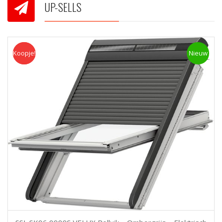
UP-SELLS
Koopje!
Koopje
Nieuw