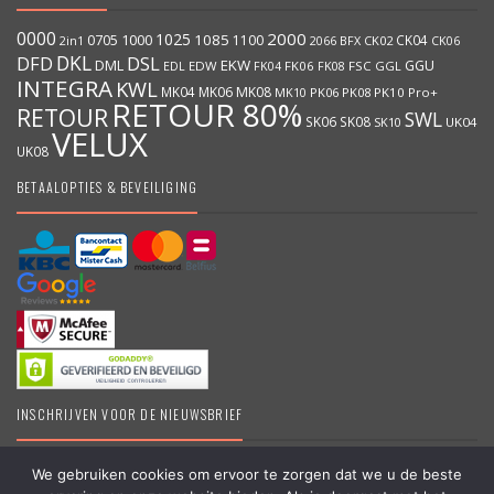
0000
2000
1025
1000
1085
0705
1100
CK04
BFX
CK02
2in1
2066
CK06
DKL
DFD
DSL
DML
EKW
GGU
EDW
FK06
FK08
FSC
GGL
EDL
FK04
INTEGRA
KWL
MK04
MK06
MK08
MK10
PK06
PK08
PK10
Pro+
RETOUR 80%
RETOUR
SWL
SK06
SK08
SK10
UK04
VELUX
UK08
BETAALOPTIES & BEVEILIGING
INSCHRIJVEN VOOR DE NIEUWSBRIEF
We gebruiken cookies om ervoor te zorgen dat we u de beste