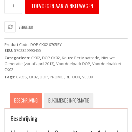
DOP
TOEVOEGEN AAN WINKELWAGEN
CK02
0705SY
VELUX
voordeelpack
VERGELIJK
(verduisteringsgordijn
+
zonnescherm)
Product Code:
DOP CK02 0705SY
aantal
SKU:
5702329990455
Categorieën:
CK02
,
DOP CK02
,
Keuze Per Maatcode
,
Nieuwe
Generatie (vanaf april 2013)
,
Voordeelpack DOP
,
Voordeelpakket
CK02
Tags:
0705S
,
CK02
,
DOP
,
PROMO
,
RETOUR
,
VELUX
BESCHRIJVING
BIJKOMENDE INFORMATIE
Beschrijving