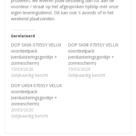
probleem, w
e leveren jouw bestelling dan tot aan de
voordeur / straat op het afgesproken tijdstip met onze
eigen leveringsdienst.
Dit kan ook ‘s avonds of in het
weekend plaatsvinden.
Gerelateerd
DOP SK06 0705SY VELUX
DOP SK08 0705SY VELUX
voordeelpack
voordeelpack
(verduisteringsgordijn +
(verduisteringsgordijn +
zonnescherm)
zonnescherm)
19/03/2020
19/03/2020
Gelijkaardig bericht
Gelijkaardig bericht
DOP UK04 0705SY VELUX
voordeelpack
(verduisteringsgordijn +
zonnescherm)
20/03/2020
Gelijkaardig bericht