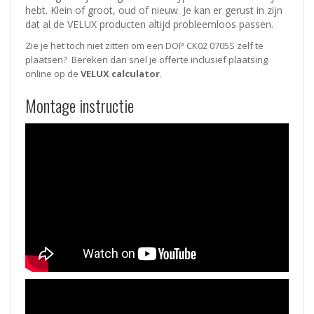
hebt. Klein of groot, oud of nieuw. Je kan er gerust in zijn
dat al de VELUX producten altijd probleemloos passen.
Zie je het toch niet zitten om een DOP CK02 0705S zelf te
plaatsen? Bereken dan snel je offerte inclusief plaatsing
online op de
VELUX calculator
.
Montage instructie