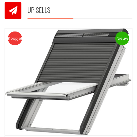
UP-SELLS
Koopje!
Koopje
Nieuw