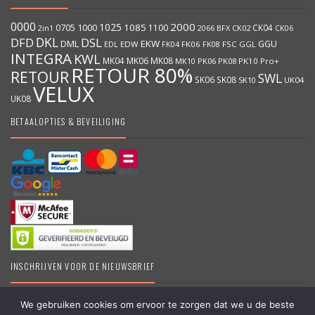
0000
2000
1025
1000
1085
0705
1100
CK04
BFX
CK02
2in1
2066
CK06
DKL
DFD
DSL
DML
EKW
GGU
EDW
FK06
FK08
FSC
GGL
EDL
FK04
INTEGRA
KWL
MK04
MK06
MK08
MK10
PK06
PK08
PK10
Pro+
RETOUR 80%
RETOUR
SWL
SK06
SK08
SK10
UK04
VELUX
UK08
BETAALOPTIES & BEVEILIGING
INSCHRIJVEN VOOR DE NIEUWSBRIEF
We gebruiken cookies om ervoor te zorgen dat we u de beste