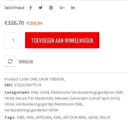
Deel Dit Product
€
326,70
€
258,94
DML
TOEVOEGEN AAN WINKELWAGEN
UK04
1085KWL
VELUX
INTEGRA
VERGELIJK
Elektrisch
Verduisterend
Rolgordijn
Product Code:
DML UK04 1085KWL
-
SKU:
5702329477574
Beige
Categorieën:
DML UK04
,
Elektrische Verduisteringsgordijnen DML
(Op
UK04
,
Keuze Per Maatcode
,
Nieuwe Generatie (vanaf april 2013)
,
Netstroom)
UK04
,
Verduisteringsgordijn Netstroom DML
,
-
Verduisteringsgordijnen UK04
White
Line
Tags:
1085
,
DML
,
INTEGRA
,
KWL
,
RETOUR 80%
,
UK04
,
VELUX
aantal