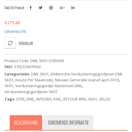
Deel Dit Product
€
275,88
Uitverkocht
VERGELIJK
Product Code:
DML SK01 0705KWL
SKU:
5702329476362
Categorieën:
DML SK01
,
Elektrische Verduisteringsgordijnen DML
SK01
,
Keuze Per Maatcode
,
Nieuwe Generatie (vanaf april 2013)
,
SK01
,
Verduisteringsgordijn Netstroom DML
,
Verduisteringsgordijnen SK01
Tags:
0705
,
DML
,
INTEGRA
,
KWL
,
RETOUR 80%
,
SK01
,
VELUX
BESCHRIJVING
BIJKOMENDE INFORMATIE