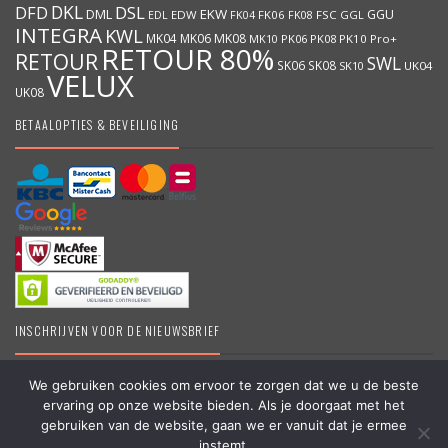
DKL
DFD
DSL
DML
EKW
GGU
EDW
FK06
FK08
FSC
GGL
EDL
FK04
INTEGRA
KWL
MK04
MK06
MK08
MK10
PK06
PK08
PK10
Pro+
RETOUR 80%
RETOUR
SWL
SK06
SK08
SK10
UK04
VELUX
UK08
BETAALOPTIES & BEVEILIGING
INSCHRIJVEN VOOR DE NIEUWSBRIEF
We gebruiken cookies om ervoor te zorgen dat we u de beste
ervaring op onze website bieden. Als je doorgaat met het
DakraamKopen.be – Erkend VELUX dealer – Grootste online VELUX
gebruiken van de website, gaan we er vanuit dat je ermee
shop in België – Originele VELUX producten – Dakramen &
instemt.