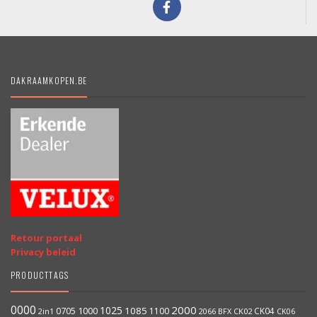
DAKRAAMKOPEN.BE
Retour portaal
Privacy beleid
PRODUCTTAGS
0000
2000
1025
1000
1085
0705
1100
CK04
2066
BFX
CK02
2in1
CK06