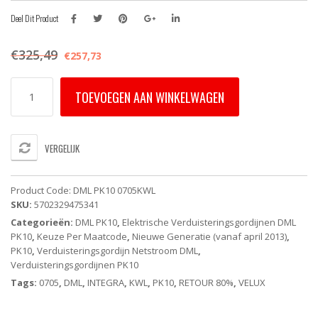
Deel Dit Product
€
325,49
€
257,73
DML
TOEVOEGEN AAN WINKELWAGEN
PK10
0705KWL
VELUX
INTEGRA
VERGELIJK
Elektrisch
Verduisterend
Rolgordijn
Product Code:
DML PK10 0705KWL
-
SKU:
5702329475341
Grijs
Categorieën:
DML PK10
,
Elektrische Verduisteringsgordijnen DML
(Op
PK10
,
Keuze Per Maatcode
,
Nieuwe Generatie (vanaf april 2013)
,
Netstroom)
PK10
,
Verduisteringsgordijn Netstroom DML
,
-
Verduisteringsgordijnen PK10
White
Line
Tags:
0705
,
DML
,
INTEGRA
,
KWL
,
PK10
,
RETOUR 80%
,
VELUX
aantal