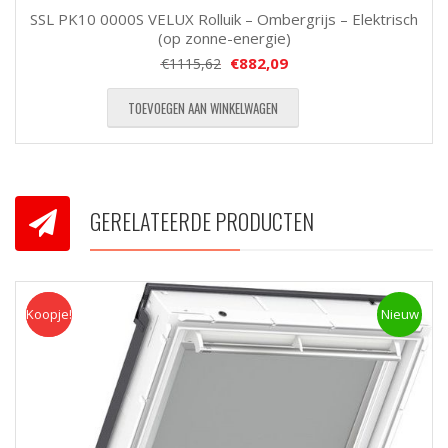
SSL PK10 0000S VELUX Rolluik – Ombergrijs – Elektrisch
(op zonne-energie)
€
882,09
€
1115,62
TOEVOEGEN AAN WINKELWAGEN
GERELATEERDE PRODUCTEN
Koopje!
Koopje
Nieuw