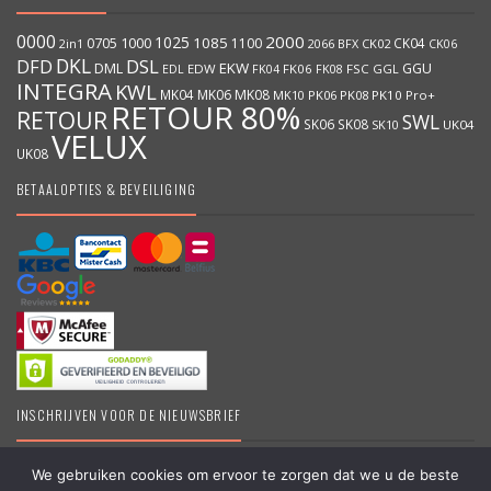
0000
2000
1025
1000
1085
0705
1100
CK04
2066
BFX
CK02
2in1
CK06
DKL
DFD
DSL
DML
EKW
GGU
EDW
FK06
FK08
FSC
GGL
EDL
FK04
INTEGRA
KWL
MK04
MK06
MK08
MK10
PK06
PK08
PK10
Pro+
RETOUR 80%
RETOUR
SWL
SK06
SK08
SK10
UK04
VELUX
UK08
BETAALOPTIES & BEVEILIGING
INSCHRIJVEN VOOR DE NIEUWSBRIEF
We gebruiken cookies om ervoor te zorgen dat we u de beste