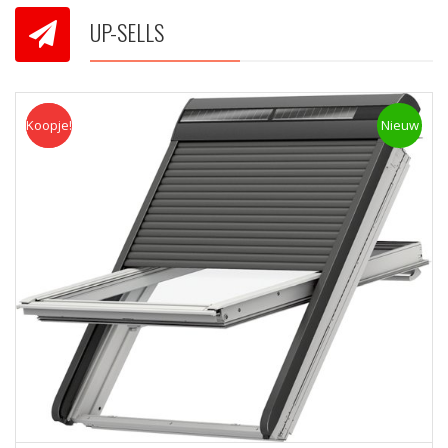
UP-SELLS
Koopje!
Koopje
Nieuw