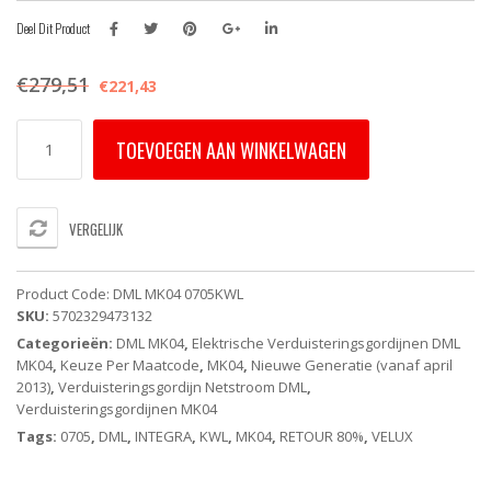
Deel Dit Product
€
279,51
€
221,43
DML
TOEVOEGEN AAN WINKELWAGEN
MK04
0705KWL
VELUX
INTEGRA
VERGELIJK
Elektrisch
Verduisterend
Rolgordijn
Product Code:
DML MK04 0705KWL
-
SKU:
5702329473132
Grijs
Categorieën:
DML MK04
,
Elektrische Verduisteringsgordijnen DML
(Op
MK04
,
Keuze Per Maatcode
,
MK04
,
Nieuwe Generatie (vanaf april
Netstroom)
2013)
,
Verduisteringsgordijn Netstroom DML
,
-
Verduisteringsgordijnen MK04
White
Line
Tags:
0705
,
DML
,
INTEGRA
,
KWL
,
MK04
,
RETOUR 80%
,
VELUX
aantal