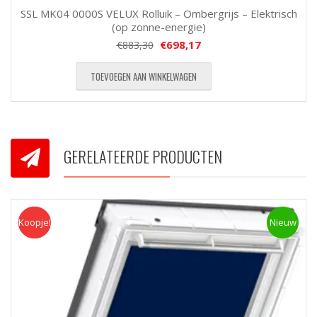
SSL MK04 0000S VELUX Rolluik – Ombergrijs – Elektrisch
(op zonne-energie)
€
698,17
€
883,30
TOEVOEGEN AAN WINKELWAGEN
GERELATEERDE PRODUCTEN
Koopje!
Koopje
Nieuw