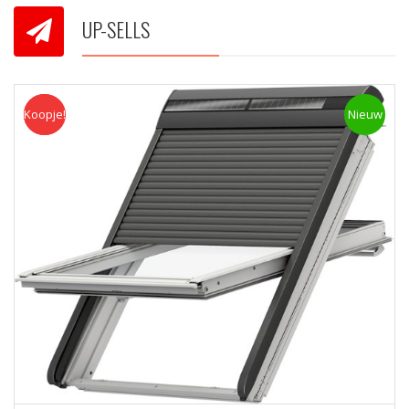
UP-SELLS
Koopje!
Koopje
Nieuw