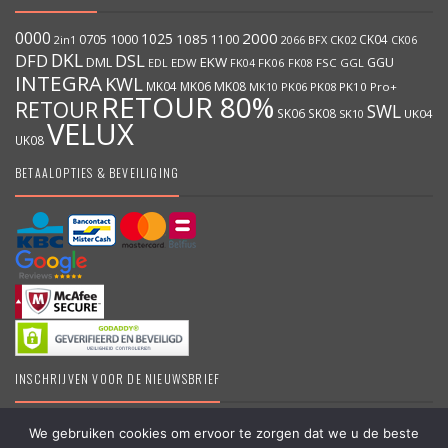
0000
2000
1025
1000
1085
0705
1100
CK04
BFX
CK02
2in1
2066
CK06
DKL
DFD
DSL
DML
EKW
GGU
EDW
FK06
FK08
FSC
GGL
EDL
FK04
INTEGRA
KWL
MK04
MK06
MK08
MK10
PK06
PK08
PK10
Pro+
RETOUR 80%
RETOUR
SWL
SK06
SK08
SK10
UK04
VELUX
UK08
BETAALOPTIES & BEVEILIGING
INSCHRIJVEN VOOR DE NIEUWSBRIEF
We gebruiken cookies om ervoor te zorgen dat we u de beste