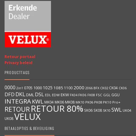
Retour portaal
Privacy beleid
PRODUCTTAGS
0000
2000
1025
1000
1085
0705
1100
CK04
BFX
CK02
2in1
2066
CK06
DKL
DFD
DSL
DML
EKW
GGU
EDW
FK06
FK08
FSC
GGL
EDL
FK04
INTEGRA
KWL
MK04
MK06
MK08
MK10
PK06
PK08
PK10
Pro+
RETOUR 80%
RETOUR
SWL
SK06
SK08
SK10
UK04
VELUX
UK08
BETAALOPTIES & BEVEILIGING