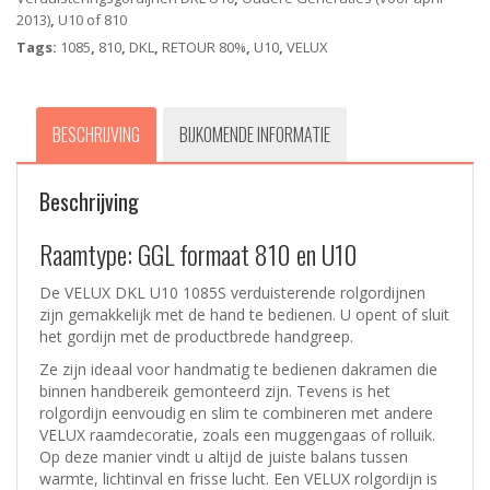
2013)
,
U10 of 810
Tags:
1085
,
810
,
DKL
,
RETOUR 80%
,
U10
,
VELUX
BESCHRIJVING
BIJKOMENDE INFORMATIE
Beschrijving
Raamtype: GGL formaat 810 en U10
De VELUX DKL U10 1085S verduisterende rolgordijnen
zijn gemakkelijk met de hand te bedienen. U opent of sluit
het gordijn met de productbrede handgreep.
Ze zijn ideaal voor handmatig te bedienen dakramen die
binnen handbereik gemonteerd zijn. Tevens is het
rolgordijn eenvoudig en slim te combineren met andere
VELUX raamdecoratie, zoals een muggengaas of rolluik.
Op deze manier vindt u altijd de juiste balans tussen
warmte, lichtinval en frisse lucht. Een VELUX rolgordijn is