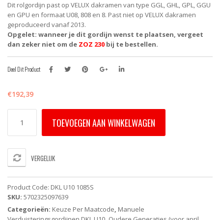
Dit rolgordijn past op VELUX dakramen van type GGL, GHL, GPL, GGU
en GPU en formaat U08, 808 en 8. Past niet op VELUX dakramen
geproduceerd vanaf 2013.
Opgelet: wanneer je dit gordijn wenst te plaatsen, vergeet
dan zeker niet om de
ZOZ 230
bij te bestellen.
Deel Dit Product
€
192,39
DKL
TOEVOEGEN AAN WINKELWAGEN
U10
1085S
VELUX
Verduisterend
VERGELIJK
rolgordijn
-
beige
Product Code:
DKL U10 1085S
-
SKU:
5702325097639
handbediend
Categorieën:
Keuze Per Maatcode
,
Manuele
aantal
Verduisteringsgordijnen DKL U10
,
Oudere Generaties (voor april