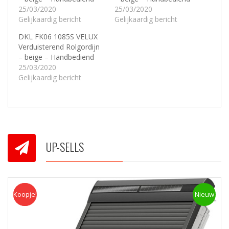
25/03/2020
25/03/2020
Gelijkaardig bericht
Gelijkaardig bericht
DKL FK06 1085S VELUX
Verduisterend Rolgordijn
– beige – Handbediend
25/03/2020
Gelijkaardig bericht
UP-SELLS
Koopje!
Koopje
Nieuw