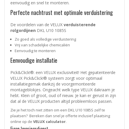
eenvoudig en snel te monteren.
Perfecte nachtrust met optimale verduistering
De voordelen van de VELUX
verduisterende
rolgordijnen
DKL U10 1085S
Zo goed als volledige verduistering
Vrij van schadelijke chemicaliën
Eenvoudig te monteren
Eenvoudige installatie
Pick&Click!®: een VELUX exclusiviteit! Het gepatenteerde
VELUX Pick&Click!® systeem zorgt voor optimaal
installatiegemak dankzij de voorgemonteerde
montageblokjes. Ongeacht welk type VELUX dakraam je
hebt. Klein of groot, oud of nieuw. Je kan er gerust in zijn
dat al de VELUX producten altijd probleemloos passen.
Zie je het toch niet zitten om een DKL U10 1085S zelf te
plaatsen? Bereken dan snel je offerte inclusief plaatsing
online op de
VELUX calculator
.
Eigen leveringsdienst