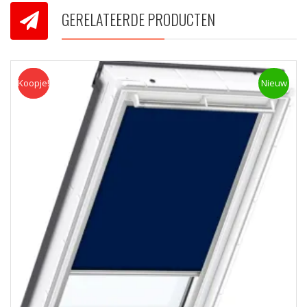
GERELATEERDE PRODUCTEN
Koopje!
Koopje
Nieuw