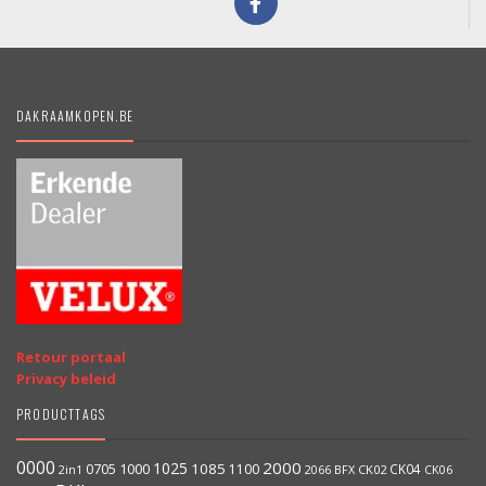
DAKRAAMKOPEN.BE
Retour portaal
Privacy beleid
PRODUCTTAGS
0000
2000
1025
1000
1085
0705
1100
CK04
BFX
CK02
2in1
2066
CK06