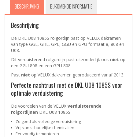
BESCHRIJVING
BIJKOMENDE INFORMATIE
Beschrijving
De DKL U08 1085S rolgordijn past op VELUX dakramen
van type GGL, GHL, GPL, GGU en GPU formaat 8, 808 en
U08.
Dit verduisterend rolgordijn past uitzonderlijk ook
niet
op
een GGU 808 en een GPU 808.
Past
niet
op VELUX dakramen geproduceerd vanaf 2013.
Perfecte nachtrust met de DKL U08 1085S voor
optimale verduistering
De voordelen van de VELUX
verduisterende
rolgordijnen
DKL U08 1085S
Zo goed als volledige verduistering
Vrij van schadelijke chemicaliën
Eenvoudig te monteren