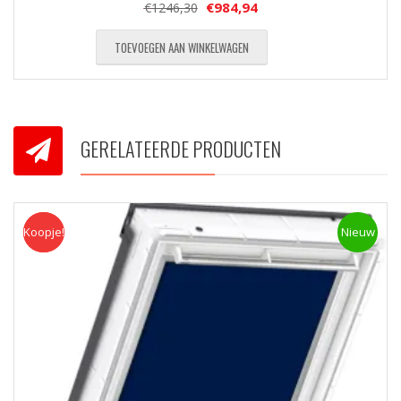
€
984,94
€
1246,30
TOEVOEGEN AAN WINKELWAGEN
GERELATEERDE PRODUCTEN
Koopje!
Koopje
Nieuw