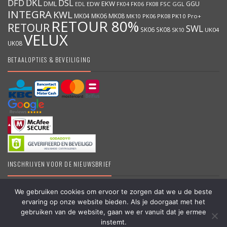
DKL
DFD
DSL
DML
EKW
GGU
EDW
FK06
FK08
FSC
GGL
EDL
FK04
INTEGRA
KWL
MK04
MK06
MK08
MK10
PK06
PK08
PK10
Pro+
RETOUR 80%
RETOUR
SWL
SK06
SK08
SK10
UK04
VELUX
UK08
BETAALOPTIES & BEVEILIGING
INSCHRIJVEN VOOR DE NIEUWSBRIEF
We gebruiken cookies om ervoor te zorgen dat we u de beste
ervaring op onze website bieden. Als je doorgaat met het
DakraamKopen.be – Erkend VELUX dealer – Grootste online VELUX
gebruiken van de website, gaan we er vanuit dat je ermee
shop in België – Originele VELUX producten – Dakramen &
instemt.
Vragen?