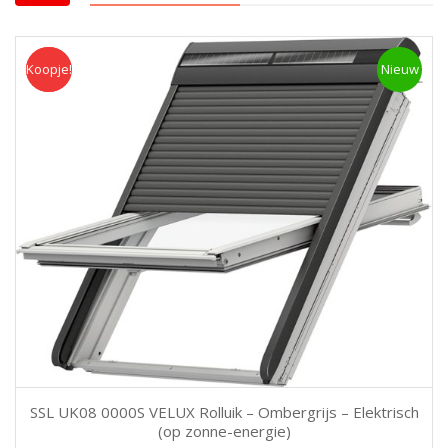
Koopje!
Koopje
Nieuw
SSL UK08 0000S VELUX Rolluik – Ombergrijs – Elektrisch
(op zonne-energie)