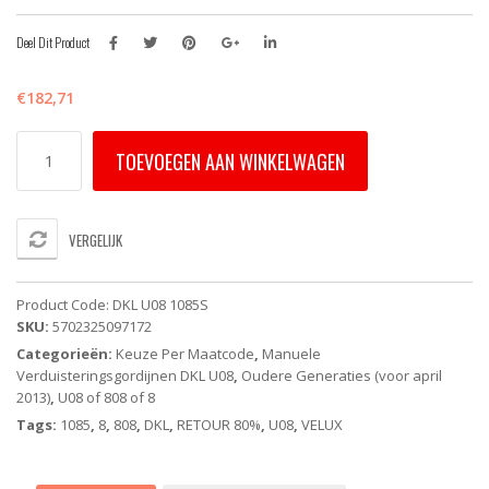
Deel Dit Product
€
182,71
DKL
TOEVOEGEN AAN WINKELWAGEN
U08
1085S
-
VELUX
VERGELIJK
Verduisterend
rolgordijn
-
Product Code:
DKL U08 1085S
Beige
SKU:
5702325097172
-
Categorieën:
Keuze Per Maatcode
,
Manuele
Handbediend
Verduisteringsgordijnen DKL U08
,
Oudere Generaties (voor april
-
2013)
,
U08 of 808 of 8
Oude
Generatie
Tags:
1085
,
8
,
808
,
DKL
,
RETOUR 80%
,
U08
,
VELUX
aantal