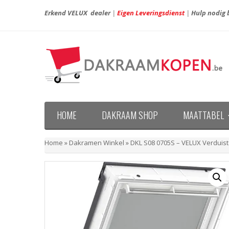
Erkend VELUX dealer
|
Eigen Leveringsdienst
|
Hulp nodig b
HOME
DAKRAAM SHOP
MAATTABEL
Maattabel VELUX nieuwe generatie (vanaf april 20
Maattabel VELUX oude generatie (voor april 2013)
Home
»
Dakramen Winkel
»
DKL S08 0705S – VELUX Verduist