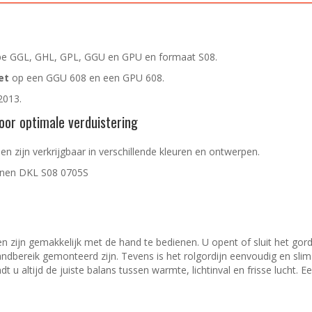
pe GGL, GHL, GPL, GGU en GPU en formaat S08.
et
op een GGU 608 en een GPU 608.
2013.
or optimale verduistering
 zijn verkrijgbaar in verschillende kleuren en ontwerpen.
jnen
DKL S08 0705S
zijn gemakkelijk met de hand te bedienen. U opent of sluit het gord
ndbereik gemonteerd zijn. Tevens is het rolgordijn eenvoudig en sl
 u altijd de juiste balans tussen warmte, lichtinval en frisse lucht. E