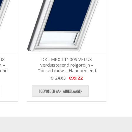
UX
DKL MK04 1100S VELUX
n –
Verduisterend rolgordijn –
iend
Donkerblauw – Handbediend
€
99,22
€
124,63
TOEVOEGEN AAN WINKELWAGEN