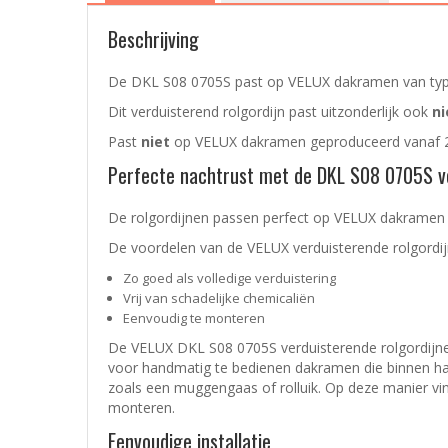
Beschrijving
De DKL S08 0705S past op VELUX dakramen van ty
Dit verduisterend rolgordijn past uitzonderlijk ook
ni
Past
niet
op VELUX dakramen geproduceerd vanaf 
Perfecte nachtrust met de DKL S08 0705S vo
De rolgordijnen passen perfect op VELUX dakramen en
De voordelen van de VELUX
verduisterende rolgordi
Zo goed als volledige verduistering
Vrij van schadelijke chemicaliën
Eenvoudig te monteren
De VELUX DKL S08 0705S verduisterende rolgordijnen 
voor handmatig te bedienen dakramen die binnen ha
zoals een muggengaas of rolluik. Op deze manier vindt
monteren.
Eenvoudige installatie