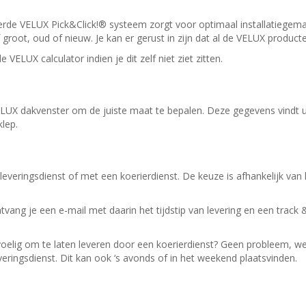
teerde VELUX Pick&Click!® systeem zorgt voor optimaal installatieg
root, oud of nieuw. Je kan er gerust in zijn dat al de VELUX product
 de
VELUX calculator
indien je dit zelf niet ziet zitten.
X dakvenster om de juiste maat te bepalen. Deze gegevens vindt u op
lep.
leveringsdienst of met een koerierdienst.
De keuze is afhankelijk van
ntvang je een e-mail met daarin het tijdstip van levering en een track 
evoelig om te laten leveren door een koerierdienst? Geen probleem, w
veringsdienst.
Dit kan ook ‘s avonds of in het weekend plaatsvinden.