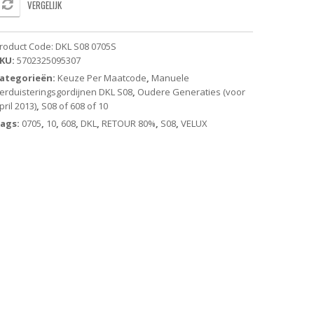
VERGELIJK
erduisterend
olgordijn
roduct Code:
DKL S08 0705S
rijs
KU:
5702325095307
ategorieën:
Keuze Per Maatcode
,
Manuele
andbediend
erduisteringsgordijnen DKL S08
,
Oudere Generaties (voor
pril 2013)
,
S08 of 608 of 10
ude
eneratie
ags:
0705
,
10
,
608
,
DKL
,
RETOUR 80%
,
S08
,
VELUX
antal