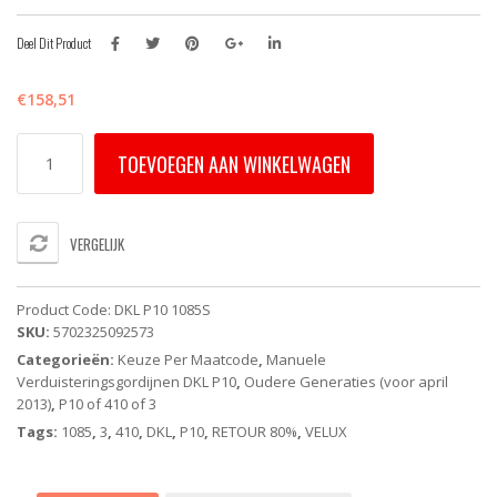
Deel Dit Product
€
158,51
DKL
TOEVOEGEN AAN WINKELWAGEN
P10
1085S
-
VELUX
VERGELIJK
Verduisterend
rolgordijn
-
Product Code:
DKL P10 1085S
Beige
SKU:
5702325092573
-
Categorieën:
Keuze Per Maatcode
,
Manuele
Handbediend
Verduisteringsgordijnen DKL P10
,
Oudere Generaties (voor april
-
2013)
,
P10 of 410 of 3
Oude
Generatie
Tags:
1085
,
3
,
410
,
DKL
,
P10
,
RETOUR 80%
,
VELUX
aantal