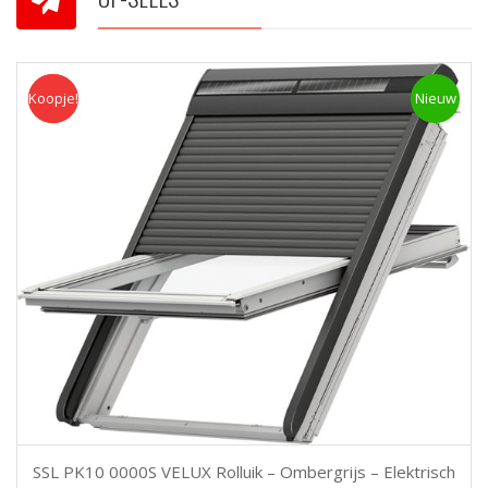
Koopje!
Koopje
Nieuw
SSL PK10 0000S VELUX Rolluik – Ombergrijs – Elektrisch