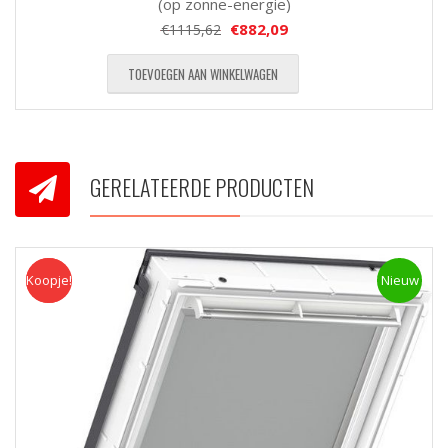
(op zonne-energie)
€
882,09
€
1115,62
TOEVOEGEN AAN WINKELWAGEN
GERELATEERDE PRODUCTEN
Koopje!
Koopje
Nieuw