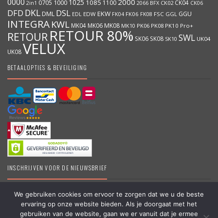
0000
2000
1025
1000
1085
0705
1100
CK04
BFX
CK02
2in1
2066
CK06
DKL
DFD
DSL
DML
EKW
GGU
EDW
FK06
FK08
FSC
GGL
EDL
FK04
INTEGRA
KWL
MK04
MK06
MK08
MK10
PK06
PK08
PK10
Pro+
RETOUR 80%
RETOUR
SWL
SK06
SK08
SK10
UK04
VELUX
UK08
BETAALOPTIES & BEVEILIGING
INSCHRIJVEN VOOR DE NIEUWSBRIEF
We gebruiken cookies om ervoor te zorgen dat we u de beste
ervaring op onze website bieden. Als je doorgaat met het
DakraamKopen.be – Erkend VELUX dealer – Grootste online VELUX
gebruiken van de website, gaan we er vanuit dat je ermee