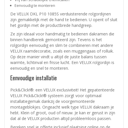
Eenvoudig te monteren
De VELUX DKL P10 1085S verduisterende rolgordijnen
zijn gemakkelijk met de hand te bedienen. U opent of sluit
het gordijn met de productbrede handgreep.
Ze zijn ideaal voor handmatig te bedienen dakramen die
binnen handbereik gemonteerd zijn. Tevens is het
rolgordijn eenvoudig en slim te combineren met andere
VELUX raamdecoratie, zoals een muggengaas of rolluik.
Op deze manier vindt u altijd de juiste balans tussen
warmte, lichtinval en frisse lucht. Een VELUX rolgordijn is
eenvoudig en snel te monteren.
Eenvoudige installatie
Pick&Click!®: een VELUX exclusiviteit! Het gepatenteerde
VELUX Pick&Click!® systeem zorgt voor optimaal
installatiegemak dankzij de voorgemonteerde
montageblokjes. Ongeacht welk type VELUX dakraam je
hebt. Klein of groot, oud of nieuw. Je kan er gerust in zijn
dat al de VELUX producten altijd probleemloos passen.
Bereken snel je offerte inclusief plaatsing online op de