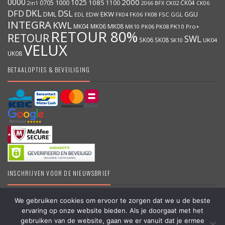
0000
2000
1025
1000
1085
0705
1100
CK04
BFX
CK02
2in1
2066
CK06
DKL
DFD
DSL
DML
EKW
GGU
EDW
FK06
FK08
FSC
GGL
EDL
FK04
INTEGRA
KWL
MK04
MK06
MK08
MK10
PK06
PK08
PK10
Pro+
RETOUR 80%
RETOUR
SWL
SK06
SK08
SK10
UK04
VELUX
UK08
BETAALOPTIES & BEVEILIGING
INSCHRIJVEN VOOR DE NIEUWSBRIEF
We gebruiken cookies om ervoor te zorgen dat we u de beste
ervaring op onze website bieden. Als je doorgaat met het
DakraamKopen.be – Erkend VELUX dealer – Grootste online VELUX
gebruiken van de website, gaan we er vanuit dat je ermee