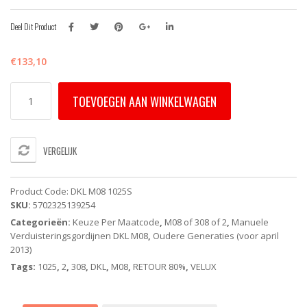
Deel Dit Product
€
133,10
DKL
TOEVOEGEN AAN WINKELWAGEN
M08
1025S
-
VELUX
VERGELIJK
Verduisterend
rolgordijn
-
Product Code:
DKL M08 1025S
Wit
SKU:
5702325139254
-
Categorieën:
Keuze Per Maatcode
,
M08 of 308 of 2
,
Manuele
Handbediend
Verduisteringsgordijnen DKL M08
,
Oudere Generaties (voor april
-
2013)
Oude
Generatie
Tags:
1025
,
2
,
308
,
DKL
,
M08
,
RETOUR 80%
,
VELUX
aantal