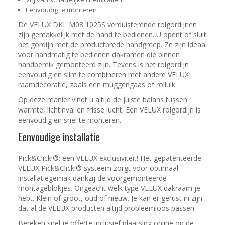
Eenvoudig te monteren
De VELUX DKL M08 1025S verduisterende rolgordijnen
zijn gemakkelijk met de hand te bedienen. U opent of sluit
het gordijn met de productbrede handgreep. Ze zijn ideaal
voor handmatig te bedienen dakramen die binnen
handbereik gemonteerd zijn. Tevens is het rolgordijn
eenvoudig en slim te combineren met andere VELUX
raamdecoratie, zoals een muggengaas of rolluik.
Op deze manier vindt u altijd de juiste balans tussen
warmte, lichtinval en frisse lucht. Een VELUX rolgordijn is
eenvoudig en snel te monteren.
Eenvoudige installatie
Pick&Click!®: een VELUX exclusiviteit! Het gepatenteerde
VELUX Pick&Click!® systeem zorgt voor optimaal
installatiegemak dankzij de voorgemonteerde
montageblokjes. Ongeacht welk type VELUX dakraam je
hebt. Klein of groot, oud of nieuw. Je kan er gerust in zijn
dat al de VELUX producten altijd probleemloos passen.
Bereken snel je offerte inclusief plaatsing online op de