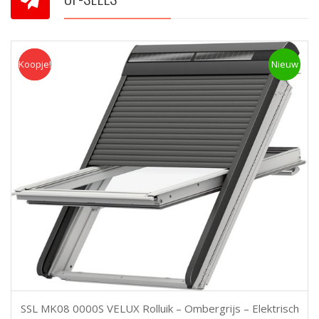
Koopje!
Koopje
Nieuw
SSL MK08 0000S VELUX Rolluik – Ombergrijs – Elektrisch