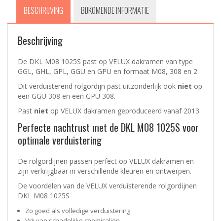
BESCHRIJVING
BIJKOMENDE INFORMATIE
Beschrijving
De DKL M08 1025S past op VELUX dakramen van type
GGL, GHL, GPL, GGU en GPU en formaat M08, 308 en 2.
Dit verduisterend rolgordijn past uitzonderlijk ook
niet
op
een GGU 308 en een GPU 308.
Past
niet
op VELUX dakramen geproduceerd vanaf 2013.
Perfecte nachtrust met de DKL M08 1025S voor
optimale verduistering
De rolgordijnen passen perfect op VELUX dakramen en
zijn verkrijgbaar in verschillende kleuren en ontwerpen.
De voordelen van de VELUX
verduisterende rolgordijnen
DKL M08 1025S
Zo goed als volledige verduistering
Vrij van schadelijke chemicaliën